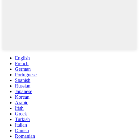
English
French
German
Portuguese
Spanish
Russian
Japanese
Korean
Arabic
Irish
Greek
Turkish
Italian
Danish
Romanian