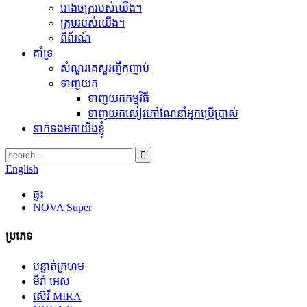
រោងចក្ររបស់យើង។
ក្រុមរបស់យើង។
ពិព័រណ៍
គាំទ្រ
សំណួរគេសួរញឹកញាប់
ទាញយក
ទាញយកកម្មវិធី
ទាញយកសៀវភៅណែនាំអ្នកប្រើប្រាស់
ទាក់ទងមកយើងខ្ញុំ
English
ផ្ទះ
NOVA Super
ប្រភេទ
បន្ទាត់ក្រហម
មីរ៉ា អេស
ស៊េរី MIRA