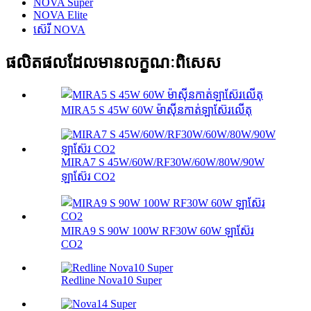
NOVA Super
NOVA Elite
ស៊េរី NOVA
ផលិតផលដែលមានលក្ខណៈពិសេស
MIRA5 S 45W 60W ម៉ាស៊ីនកាត់ឡាស៊ែរលើតុ
MIRA7 S 45W/60W/RF30W/60W/80W/90W
ឡាស៊ែរ CO2
MIRA9 S 90W 100W RF30W 60W ឡាស៊ែរ
CO2
Redline Nova10 Super