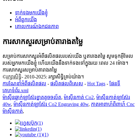
ទាក់ទងមកយើងខ្ញុំ
អំពីពួកយើង
គោលការណ៍ឯកជនភាព
ការសាកសួរសម្រាប់តារាងតម្លៃ
សម្រាប់ការសាកសួរអំពីផលិតផលរបស់យើង ឬតារាងតម្លៃ សូមទុកអ៊ីមែល
របស់អ្នកមកយើងខ្ញុំ ហើយយើងនឹងទាក់ទងទៅក្នុងរយៈពេល 24 ម៉ោង។
ការសាកសួរសម្រាប់តារាងតម្លៃ
©
រក្សាសិទ្ធិ
- 2010-2025: រក្សាសិទ្ធិគ្រប់យ៉ាង។
ការណែនាំអំពីផលិតផល
-
ផលិតផលពិសេស
-
Hot Tags
-
ផែនទី
គេហទំព័រ.xml
ម៉ាស៊ីនឆ្លាក់ឡាស៊ែរខ្នាតតូចចល័ត
,
ម៉ាស៊ីនកាត់ Co2
,
ម៉ាស៊ីនកាត់ឡាស៊ែរ
40w
,
ម៉ាស៊ីនកាត់ឡាស៊ែរ Co2 Engraving 40w
,
កាតអាពាហ៍ពិពាហ៍ Cnc
ម៉ាស៊ីនកាត់
,