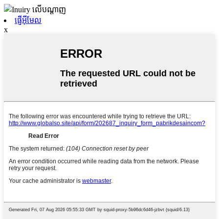
ផ្ញើអ៊ីមែល
x