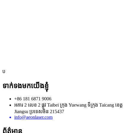
ប
ទាក់ទងមកយើងខ្ញុំ
+86 181 6871 9006
អគារ 2 លេខ 2 ផ្លូវ Taibei ក្រុង Yuewang ទីក្រុង Taicang ខេត្ត
Jiangsu ប្រទេសចិន 215437
info@aeonlaser.com
ព័ត៌មាន