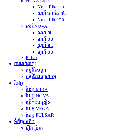
NOVA Elite
Nova Elite ១០
ណូវ៉ា អេលីត ១៤
Nova Elite ១៦
ស៊េរី NOVA
ណូវ៉ា ៧
ណូវ៉ា ១០
ណូវ៉ា ១៤
ណូវ៉ា ១៦
Pulsar
ការដាក់ពាក្យ
កម្មវិធីសម្ភារៈ
កម្មវិធីឧស្សាហកម្ម
វីដេអូ
វីដេអូ MIRA
វីដេអូ NOVA
ប្រើការបង្រៀន
វីដេអូ VEGA
វីដេអូ PULSAR
អំពីពួកយើង
រឿង អ៊ីអន