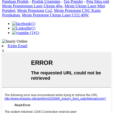
Panduan Produk
-
Produk Unggulan
-
Tag Populer
-
Peta Situs.xml
Mesin Pemotongan Laser Ukiran 40w
,
Mesin Ukiran Laser Mini
Portabel
,
Mesin Pemotong Co2
,
Mesin Pemotong CNC Kartu
Pernikahan
,
Mesin Pemotong Ukiran Laser CO2 40W
,
Kirim Email
x