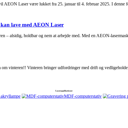
vil AEON Laser være lukket fra 25. januar til 4. februar 2025. I denne 
 du kan lave med AEON Laser
skæren – alsidig, holdbar og nem at arbejde med. Med en AEON-lasermaski
 om vinteren!! Vinteren bringer udfordringer med drift og vedligehold
Laserapplikationer
 akryllampe
MDF-computerstativ