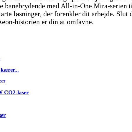
re banebrydende med All-in-One Mira-serien til 
te løsninger, der forenkler dit arbejde. Slut di
Aeon-historien er din at omfavne.
ærer...
 CO2-laser
er