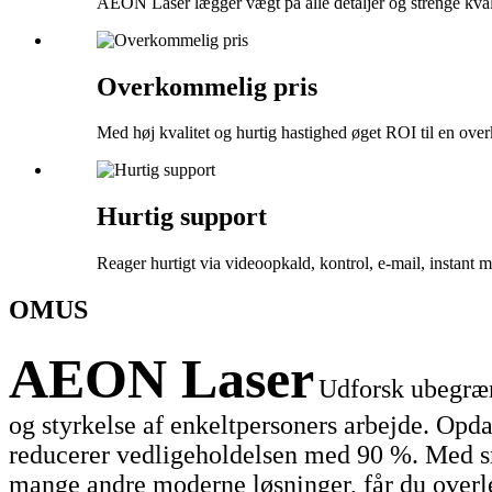
AEON Laser lægger vægt på alle detaljer og strenge kvali
Overkommelig pris
Med høj kvalitet og hurtig hastighed øget ROI til en ove
Hurtig support
Reager hurtigt via videoopkald, kontrol, e-mail, instant 
OM
US
AEON Laser
Udforsk ubegræn
og styrkelse af enkeltpersoners arbejde. Op
reducerer vedligeholdelsen med 90 %. Med s
mange andre moderne løsninger, får du overlege