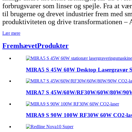
forbrugsvarer som linser og spejle. Fra at væ
til brugerne og drevet industrier frem med smar
produktiviteten og drive transformationen – 
Lær mere
Fremhævet
Produkter
MIRA5 S 45W 60W Desktop Lasergravør Sk
MIRA7 S 45W/60W/RF30W/60W/80W/90W
MIRA9 S 90W 100W RF30W 60W CO2-las