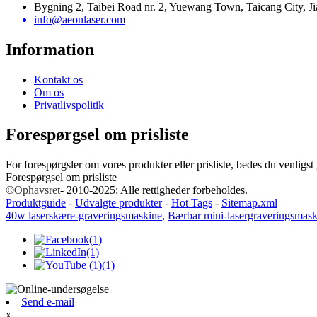
Bygning 2, Taibei Road nr. 2, Yuewang Town, Taicang City, J
info@aeonlaser.com
Information
Kontakt os
Om os
Privatlivspolitik
Forespørgsel om prisliste
For forespørgsler om vores produkter eller prisliste, bedes du venligst 
Forespørgsel om prisliste
©
Ophavsret
- 2010-2025: Alle rettigheder forbeholdes.
Produktguide
-
Udvalgte produkter
-
Hot Tags
-
Sitemap.xml
40w laserskære-graveringsmaskine
,
Bærbar mini-lasergraveringsmask
Send e-mail
x