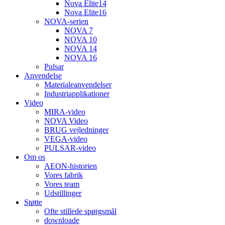
Nova Elite14
Nova Elite16
NOVA-serien
NOVA 7
NOVA 10
NOVA 14
NOVA 16
Pulsar
Anvendelse
Materialeanvendelser
Industriapplikationer
Video
MIRA-video
NOVA Video
BRUG vejledninger
VEGA-video
PULSAR-video
Om os
AEON-historien
Vores fabrik
Vores team
Udstillinger
Støtte
Ofte stillede spørgsmål
downloade