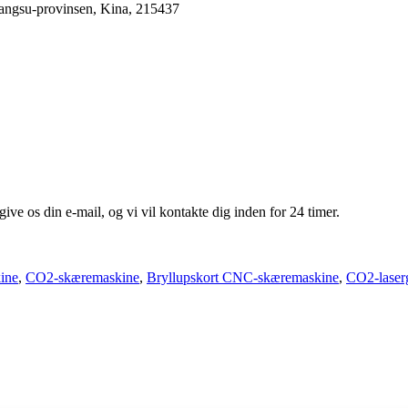
iangsu-provinsen, Kina, 215437
give os din e-mail, og vi vil kontakte dig inden for 24 timer.
ine
,
CO2-skæremaskine
,
Bryllupskort CNC-skæremaskine
,
CO2-laser