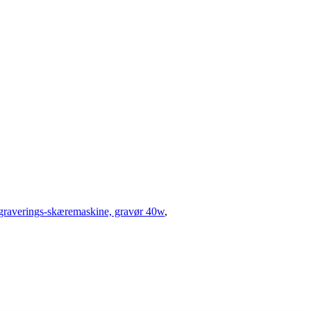
graverings-skæremaskine, gravør 40w
,