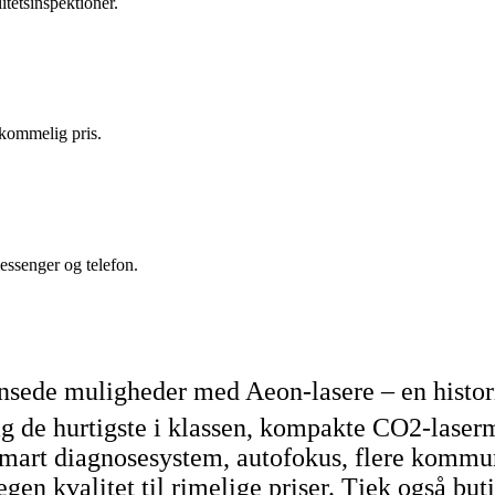
tetsinspektioner.
rkommelig pris.
messenger og telefon.
sede muligheder med Aeon-lasere – en histori
dag de hurtigste i klassen, kompakte CO2-lase
mart diagnosesystem, autofokus, flere kommun
n kvalitet til rimelige priser. Tjek også butik