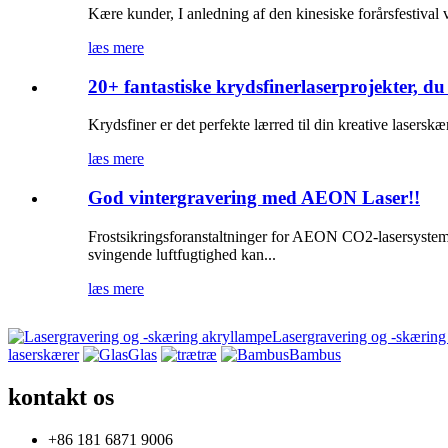
Kære kunder, I anledning af den kinesiske forårsfestival 
læs mere
20+ fantastiske krydsfinerlaserprojekter,
Krydsfiner er det perfekte lærred til din kreative laser
læs mere
God vintergravering med AEON Laser!!
Frostsikringsforanstaltninger for AEON CO2-lasersystem
svingende luftfugtighed kan...
læs mere
Lasergravering og -skæring
laserskærer
Glas
træ
Bambus
kontakt os
+86 181 6871 9006