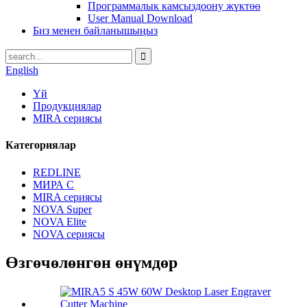
Программалык камсыздоону жүктөө
User Manual Download
Биз менен байланышыңыз
English
Үй
Продукциялар
MIRA сериясы
Категориялар
REDLINE
МИРА С
MIRA сериясы
NOVA Super
NOVA Elite
NOVA сериясы
Өзгөчөлөнгөн өнүмдөр