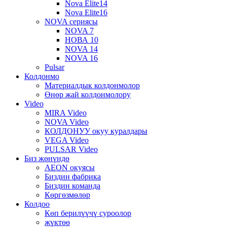
Nova Elite14
Nova Elite16
NOVA сериясы
NOVA 7
НОВА 10
NOVA 14
NOVA 16
Pulsar
Колдонмо
Материалдык колдонмолор
Өнөр жай колдонмолору
Video
MIRA Video
NOVA Video
КОЛДОНУУ окуу куралдары
VEGA Video
PULSAR Video
Биз жөнүндө
AEON окуясы
Биздин фабрика
Биздин команда
Көргөзмөлөр
Колдоо
Көп берилүүчү суроолор
жүктөө