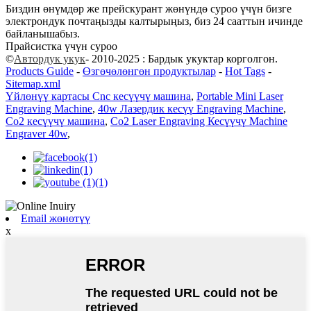
Биздин өнүмдөр же прейскурант жөнүндө суроо үчүн бизге
электрондук почтаңызды калтырыңыз, биз 24 сааттын ичинде
байланышабыз.
Прайсистка үчүн суроо
©
Автордук укук
- 2010-2025 : Бардык укуктар корголгон.
Products Guide
-
Өзгөчөлөнгөн продуктылар
-
Hot Tags
-
Sitemap.xml
Үйлөнүү картасы Cnc кесүүчү машина
,
Portable Mini Laser
Engraving Machine
,
40w Лазердик кесүү Engraving Machine
,
Co2 кесүүчү машина
,
Co2 Laser Engraving Кесүүчү Machine
Engraver 40w
,
Email жөнөтүү
x