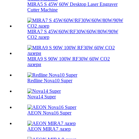
MIRA5 S 45W 60W Desktop Laser Engraver
Cutter Machine
MIRA7 S 45W/60W/RF30W/60W/80W/90W
CO2 лазер
MIRA9 S 90W 100W RF30W 60W CO2
лазери
Redline Nova10 Super
Nova14 Super
AEON Nova16 Super
AEON MIRA7 лазер