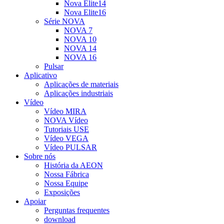
Nova Elite14
Nova Elite16
Série NOVA
NOVA 7
NOVA 10
NOVA 14
NOVA 16
Pulsar
Aplicativo
Aplicações de materiais
Aplicações industriais
Vídeo
Vídeo MIRA
NOVA Vídeo
Tutoriais USE
Vídeo VEGA
Vídeo PULSAR
Sobre nós
História da AEON
Nossa Fábrica
Nossa Equipe
Exposições
Apoiar
Perguntas frequentes
download