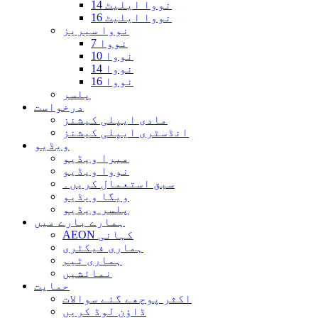
نووا ایلیٹ 14
نووا ایلیٹ 16
نووا سیریز
نووا 7
نووا 10
نووا 14
نووا 16
پلسر
درخواست
مادی ایپلی کیشنز
انڈسٹری ایپلی کیشنز
ویڈیو
میرا ویڈیو
نووا ویڈیو
سبق استعمال کریں۔
ویگا ویڈیو
پلسر ویڈیو
ہمارے بارے میں
AEON کہانی
ہماری فیکٹری
ہماری ٹیم
نمائشیں
حمایت
اکثر پوچھے گئے سوالات
ڈاؤن لوڈ کریں