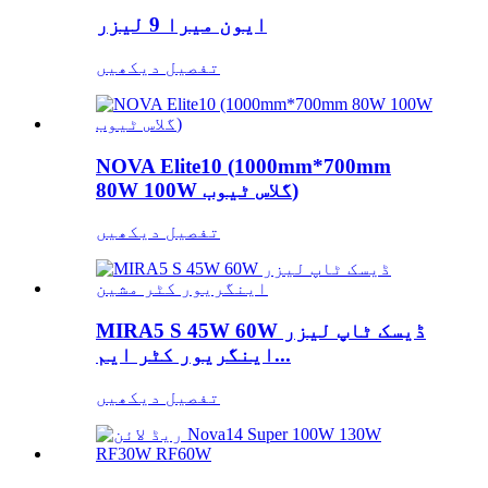
ایون میرا 9 لیزر
تفصیل دیکھیں
NOVA Elite10 (1000mm*700mm
80W 100W گلاس ٹیوب)
تفصیل دیکھیں
MIRA5 S 45W 60W ڈیسک ٹاپ لیزر
اینگریور کٹر ایم...
تفصیل دیکھیں