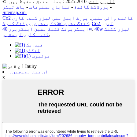
کاپی رائٹ
- 2010-2025 : جملہ حقوق محفوظ ہیں۔
©
-
پروڈکٹ گائیڈ
-
نمایاں مصنوعات
-
ہاٹ ٹیگز
Sitemap.xml
Co2 کاٹنے والی مشین
,
پورٹ ایبل منی لیزر کندہ کاری
Co2 لیزر
,
ویڈنگ کارڈ Cnc کٹنگ مشین
کی مشین
,
40w لیزر کٹنگ
,
اینگریونگ کٹنگ مشین اینگریور 40w
,
کندہ کاری کی مشین
ای میل بھیجیں۔
x