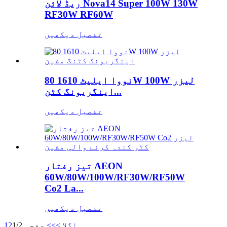
ریڈ لائن Nova14 Super 100W 130W
RF30W RF60W
تفصیل دیکھیں
نووا ایلیٹ 1610 80W 100W لیزر
اینگریونگ کٹن...
تفصیل دیکھیں
تیز رفتار AEON
60W/80W/100W/RF30W/RF50W
Co2 La...
تفصیل دیکھیں
اگلا >
>>
صفحہ 1/2
2
1