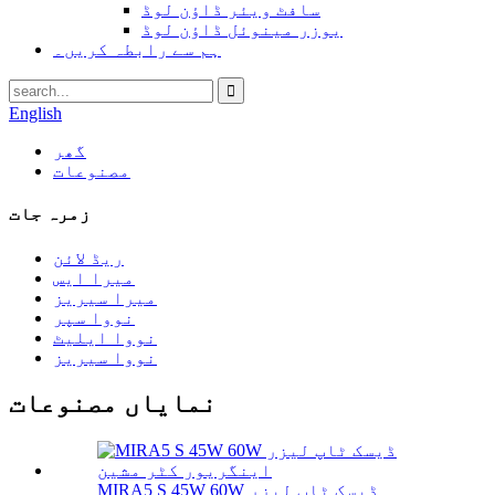
سافٹ ویئر ڈاؤن لوڈ
یوزر مینوئل ڈاؤن لوڈ
ہم سے رابطہ کریں۔
English
گھر
مصنوعات
زمرہ جات
ریڈ لائن
میرا ایس
میرا سیریز
نووا سپر
نووا ایلیٹ
نووا سیریز
نمایاں مصنوعات
MIRA5 S 45W 60W ڈیسک ٹاپ لیزر