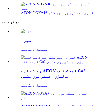
AEON NOVA16 لیزر اینگریور اور کٹر
مصنوعات
میرا
تفصیل دیکھیں
وو کے لیے AEON ڈیسک ٹاپ Co2
لیزر اینگریور مشین...
تفصیل دیکھیں