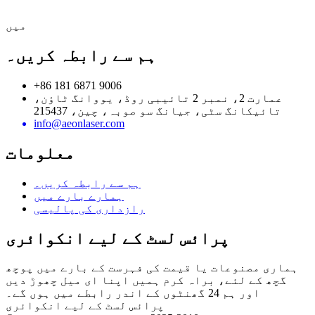
میں
ہم سے رابطہ کریں۔
+86 181 6871 9006
عمارت 2، نمبر 2 تائیبی روڈ، یووانگ ٹاؤن،
تائیکانگ سٹی، جیانگ سو صوبہ، چین، 215437
info@aeonlaser.com
معلومات
ہم سے رابطہ کریں۔
ہمارے بارے میں
رازداری کی پالیسی
پرائس لسٹ کے لیے انکوائری
ہماری مصنوعات یا قیمت کی فہرست کے بارے میں پوچھ
گچھ کے لئے، براہ کرم ہمیں اپنا ای میل چھوڑ دیں
اور ہم 24 گھنٹوں کے اندر رابطے میں ہوں گے۔
پرائس لسٹ کے لیے انکوائری