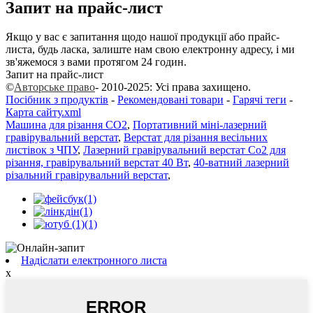
Запит на прайс-лист
Якщо у вас є запитання щодо нашої продукції або прайс-
листа, будь ласка, залиште нам свою електронну адресу, і ми
зв'яжемося з вами протягом 24 годин.
Запит на прайс-лист
©
Авторське право
- 2010-2025: Усі права захищено.
Посібник з продуктів
-
Рекомендовані товари
-
Гарячі теги
-
Карта сайту.xml
Машина для різання CO2
,
Портативний міні-лазерний
гравірувальний верстат
,
Верстат для різання весільних
листівок з ЧПУ
,
Лазерний гравірувальний верстат Co2 для
різання, гравірувальний верстат 40 Вт
,
40-ватний лазерний
різальний гравірувальний верстат
,
Надіслати електронного листа
x