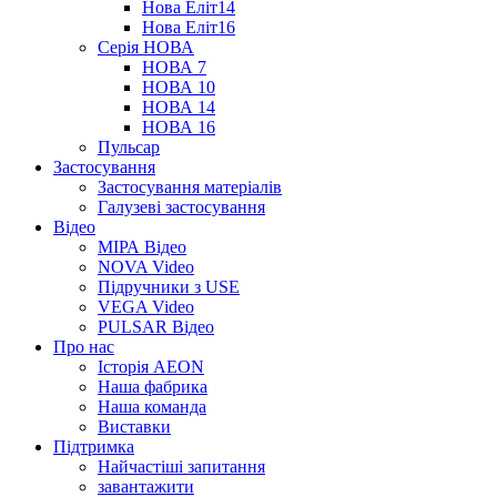
Нова Еліт14
Нова Еліт16
Серія НОВА
НОВА 7
НОВА 10
НОВА 14
НОВА 16
Пульсар
Застосування
Застосування матеріалів
Галузеві застосування
Відео
МІРА Відео
NOVA Video
Підручники з USE
VEGA Video
PULSAR Відео
Про нас
Історія AEON
Наша фабрика
Наша команда
Виставки
Підтримка
Найчастіші запитання
завантажити