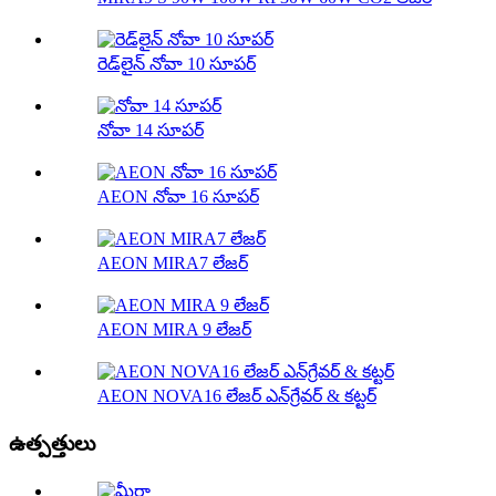
రెడ్‌లైన్ నోవా 10 సూపర్
నోవా 14 సూపర్
AEON నోవా 16 సూపర్
AEON MIRA7 లేజర్
AEON MIRA 9 లేజర్
AEON NOVA16 లేజర్ ఎన్‌గ్రేవర్ & కట్టర్
ఉత్పత్తులు