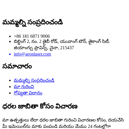
మమ్మల్ని సంప్రదించండి
+86 181 6871 9006
బిల్డింగ్ 2, నం. 2 తైబీ రోడ్, యువాంగ్ టౌన్, తైకాంగ్ సిటీ,
జియాంగ్సు ప్రావిన్స్, చైనా, 215437
info@aeonlaser.com
సమాచారం
మమ్మల్ని సంప్రదించండి
మా గురించి
గోప్యతా విధానం
ధరల జాబితా కోసం విచారణ
మా ఉత్పత్తులు లేదా ధరల జాబితా గురించి విచారణల కోసం, దయచేసి
మీ ఇమెయిల్‌ను మాకు పంపండి మరియు మేము 24 గంటల్లోగా