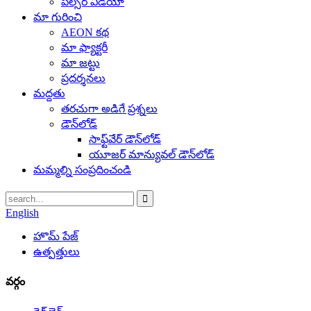
పల్సర్ వీడియో
మా గురించి
AEON కథ
మా ఫ్యాక్టరీ
మా జట్టు
ప్రదర్శనలు
మద్దతు
తరచుగా అడిగే ప్రశ్నలు
డౌన్‌లోడ్
సాఫ్ట్‌వేర్ డౌన్‌లోడ్
యూజర్ మాన్యువల్ డౌన్‌లోడ్
మమ్మల్ని సంప్రదించండి
English
హొమ్ పేజ్
ఉత్పత్తులు
వర్గం