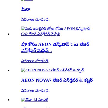
మీరా
వివరాలు చూడండి
వూ కోసం AEON డెస్క్‌టాప్ Co2 లేజర్
ఎన్‌గ్రేవర్ మెషిన్...
వివరాలు చూడండి
AEON NOVA7 లేజర్ ఎన్‌గ్రేవర్ & కట్టర్
వివరాలు చూడండి