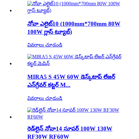
నోవా ఎలైట్10 (1000mm*700mm 80W
100W గ్లాస్ ట్యూబ్)
వివరాలు చూడండి
MIRA5 S 45W 60W డెస్క్‌టాప్ లేజర్
ఎన్‌గ్రేవర్ కట్టర్ M...
వివరాలు చూడండి
రెడ్‌లైన్ నోవా14 సూపర్ 100W 130W
RF30W RF60W