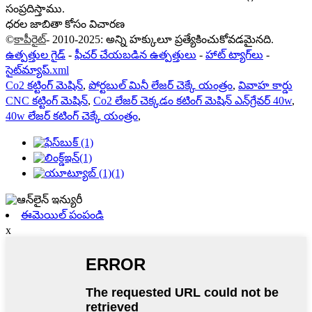
సంప్రదిస్తాము.
ధరల జాబితా కోసం విచారణ
©
కాపీరైట్
- 2010-2025: అన్ని హక్కులూ ప్రత్యేకించుకోవడమైనది.
ఉత్పత్తుల గైడ్
-
ఫీచర్ చేయబడిన ఉత్పత్తులు
-
హాట్ ట్యాగ్‌లు
-
సైట్‌మ్యాప్.xml
Co2 కట్టింగ్ మెషిన్
,
పోర్టబుల్ మినీ లేజర్ చెక్కే యంత్రం
,
వివాహ కార్డు
CNC కట్టింగ్ మెషిన్
,
Co2 లేజర్ చెక్కడం కటింగ్ మెషిన్ ఎన్‌గ్రేవర్ 40w
,
40w లేజర్ కటింగ్ చెక్కే యంత్రం
,
ఈమెయిల్ పంపండి
x