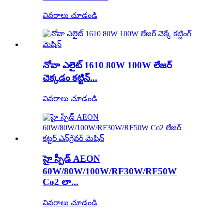
వివరాలు చూడండి
నోవా ఎలైట్ 1610 80W 100W లేజర్
చెక్కడం కట్టిన్...
వివరాలు చూడండి
హై స్పీడ్ AEON
60W/80W/100W/RF30W/RF50W
Co2 లా...
వివరాలు చూడండి