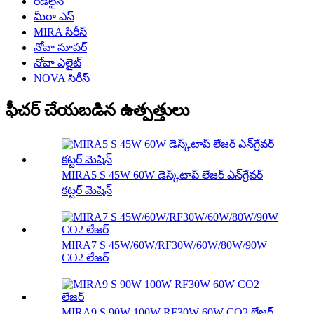
రెడ్‌లైన్
మీరా ఎస్
MIRA సిరీస్
నోవా సూపర్
నోవా ఎలైట్
NOVA సిరీస్
ఫీచర్ చేయబడిన ఉత్పత్తులు
MIRA5 S 45W 60W డెస్క్‌టాప్ లేజర్ ఎన్‌గ్రేవర్
కట్టర్ మెషిన్
MIRA7 S 45W/60W/RF30W/60W/80W/90W
CO2 లేజర్
MIRA9 S 90W 100W RF30W 60W CO2 లేజర్