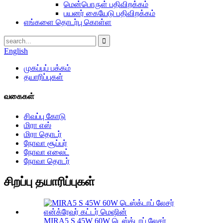
மென்பொருள் பதிவிறக்கம்
பயனர் கையேடு பதிவிறக்கம்
எங்களை தொடர்பு கொள்ள
English
முகப்புப் பக்கம்
தயாரிப்புகள்
வகைகள்
சிவப்பு கோடு
மிரா எஸ்
மிரா தொடர்
நோவா சூப்பர்
நோவா எலைட்
நோவா தொடர்
சிறப்பு தயாரிப்புகள்
MIRA5 S 45W 60W டெஸ்க்டாப் லேசர்