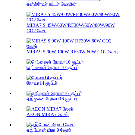
என்க்ரேவர் கட்டர் மெஷின்
MIRA7 S 45W/60W/RF30W/60W/80W/90W
CO2 லேசர்
MIRA9 S 90W 100W RF30W 60W CO2 லேசர்
ரெட்லைன் நோவா10 சூப்பர்
நோவா14 சூப்பர்
ஏஇஓஎன் நோவா16 சூப்பர்
AEON MIRA7 லேசர்
ஏஇயோன் மிரா 9 லேசர்