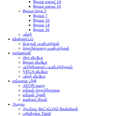
நோவா எலைட்14
நோவா எலைட்16
நோவா தொடர்
நோவா 7
நோவா 10
நோவா 14
நோவா 16
பல்சர்
விண்ணப்பம்
பொருள் பயன்பாடுகள்
தொழில்துறை பயன்பாடுகள்
காணொளி
மிரா வீடியோ
நோவா வீடியோ
பயிற்சிகளைப் பயன்படுத்தவும்
VEGA வீடியோ
பல்சர் வீடியோ
எங்களை பற்றி
AEON கதை
எங்கள் தொழிற்சாலை
எங்கள் அணி
கண்காட்சிகள்
ஆதரவு
அடிக்கடி கேட்கப்படும் கேள்விகள்
பதிவிறக்க Tamil