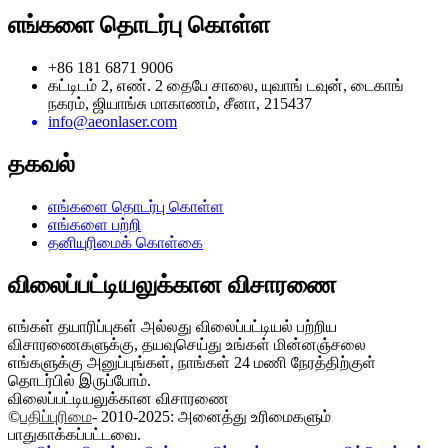
எங்களை தொடர்பு கொள்ள
+86 181 6871 9006
கட்டிடம் 2, எண். 2 தைபே சாலை, யுவாங் டவுன், டைகாங்
நகரம், ஜியாங்சு மாகாணம், சீனா, 215437
info@aeonlaser.com
தகவல்
எங்களை தொடர்பு கொள்ள
எங்களை பற்றி
தனியுரிமைக் கொள்கை
விலைப்பட்டியலுக்கான விசாரணை
எங்கள் தயாரிப்புகள் அல்லது விலைப்பட்டியல் பற்றிய
விசாரணைகளுக்கு, தயவுசெய்து உங்கள் மின்னஞ்சலை
எங்களுக்கு அனுப்புங்கள், நாங்கள் 24 மணி நேரத்திற்குள்
தொடர்பில் இருப்போம்.
விலைப்பட்டியலுக்கான விசாரணை
©
பதிப்புரிமை
- 2010-2025: அனைத்து உரிமைகளும்
பாதுகாக்கப்பட்டவை.