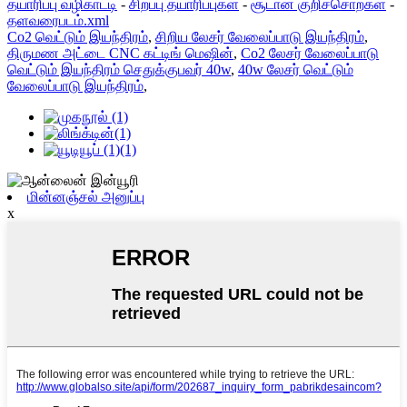
தயாரிப்பு வழிகாட்டி
-
சிறப்பு தயாரிப்புகள்
-
சூடான குறிச்சொற்கள்
-
தளவரைபடம்.xml
Co2 வெட்டும் இயந்திரம்
,
சிறிய லேசர் வேலைப்பாடு இயந்திரம்
,
திருமண அட்டை CNC கட்டிங் மெஷின்
,
Co2 லேசர் வேலைப்பாடு
வெட்டும் இயந்திரம் செதுக்குபவர் 40w
,
40w லேசர் வெட்டும்
வேலைப்பாடு இயந்திரம்
,
மின்னஞ்சல் அனுப்பு
x