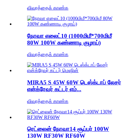
விவரத்தைக் காண்க
நோவா எலைட்10 (1000மிமீ*700மிமீ
80W 100W கண்ணாடி குழாய்)
விவரத்தைக் காண்க
MIRA5 S 45W 60W டெஸ்க்டாப் லேசர்
என்க்ரேவர் கட்டர் எம்...
விவரத்தைக் காண்க
ரெட்லைன் நோவா14 சூப்பர் 100W
130W RF30W RF60W