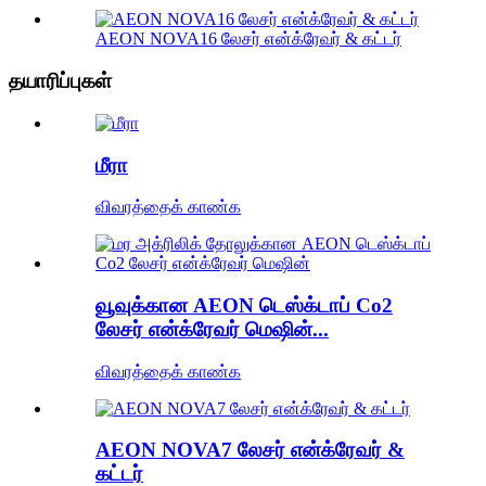
AEON NOVA16 லேசர் என்க்ரேவர் & கட்டர்
தயாரிப்புகள்
மீரா
விவரத்தைக் காண்க
வூவுக்கான AEON டெஸ்க்டாப் Co2
லேசர் என்க்ரேவர் மெஷின்...
விவரத்தைக் காண்க
AEON NOVA7 லேசர் என்க்ரேவர் &
கட்டர்