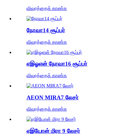
விவரத்தைக் காண்க
நோவா14 சூப்பர்
விவரத்தைக் காண்க
ஏஇஓஎன் நோவா16 சூப்பர்
விவரத்தைக் காண்க
AEON MIRA7 லேசர்
விவரத்தைக் காண்க
ஏஇயோன் மிரா 9 லேசர்