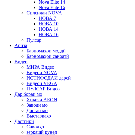
Nova Elite 14
Nova Elite 16
Силсилаи NOVA
НОВА 7
НОВА 10
НОВА 14
НОВА 16
Пулсар
Ариза
Барномаҳои моддӣ
Барномаҳои саноатӣ
Видео
МИРА Видео
Видеои NOVA
ИСТИФОДАИ дарсӣ
Видеои VEGA
ПУЛСАР Видео
Дар бораи мо
Ҳикояи AEON
Заводи мо
Дастаи мо
Выставкахо
Дастгирӣ
Саволҳо
зеркашӣ кунед