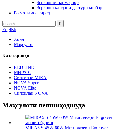
Зеркашии нармафзор
Зеркашӣ кардани дастури корбар
Бо мо тамос гиред
English
Хона
Маҳсулот
Категорияҳо
REDLINE
МИРА С
Силсилаи MIRA
NOVA Super
NOVA Elite
Силсилаи NOVA
Маҳсулоти пешниҳодшуда
MIRA5 S 45W 60W Мизи лазерӣ Engraver