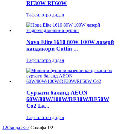
RF30W RF60W
Тафсилотро дидан
Nova Elite 1610 80W 100W лазерӣ
кандакорӣ Cuttin ...
Тафсилотро дидан
Суръати баланд AEON
60W/80W/100W/RF30W/RF50W
Co2 La...
Тафсилотро дидан
1
2
Оянда >
>>
Саҳифа 1/2