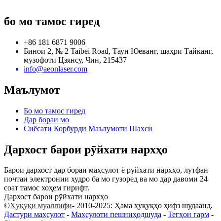
бо мо тамос гиред
+86 181 6871 9006
Бинои 2, № 2 Taibei Road, Таун Юеванг, шаҳри Тайканг,
музофоти Цзянсу, Чин, 215437
info@aeonlaser.com
Маълумот
Бо мо тамос гиред
Дар бораи мо
Сиёсати Корбурди Маълумоти Шахсӣ
Дархост барои рӯйхати нархҳо
Барои дархост дар бораи маҳсулот ё рӯйхати нархҳо, лутфан
почтаи электронии худро ба мо гузоред ва мо дар давоми 24
соат тамос хоҳем гирифт.
Дархост барои рӯйхати нархҳо
©
Ҳуқуқи муаллифӣ
- 2010-2025: Ҳама ҳуқуқҳо ҳифз шудаанд.
Дастури маҳсулот
-
Маҳсулоти пешниҳодшуда
-
Тегҳои гарм
-