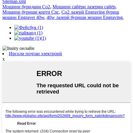
Sitemap.xml
Мошини буридани Co2
,
Мошини сайёри лазерии сайёр
,
Мошини буриши корти Cnc
,
Co2 лазерӣ Engraving буриш
мошин Engraver 40w
,
40w лазерӣ буриши мошин Engraving
,
Ирсоли почтаи электронӣ
x