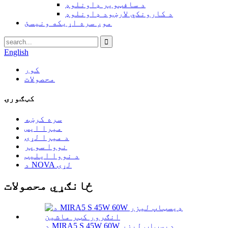
د سافټویر ډاونلوډ
د کارونکي لارښود ډاونلوډ
موږ سره اړیکه ونیسئ
English
کور
محصولات
کټګورۍ
سره کرښه
میرا ایس
د میرا لړۍ
نووا سوپر
د نووا ایلیټ
د NOVA لړۍ
ځانګړي محصولات
د MIRA5 S 45W 60W ډیسټاپ لیزر