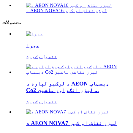
د AEON NOVA16 لیزر نقاش او کټر
محصولات
میرا
تفصیل وګورئ
د لرګیو لپاره د AEON ډیسټاپ
Co2 لیزر انګراور ماشین ...
تفصیل وګورئ
د AEON NOVA7 لیزر نقاش او کټر