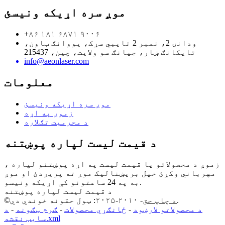
موږ سره اړیکه ونیسئ
+۸۶ ۱۸۱ ۶۸۷۱ ۹۰۰۶
ودانۍ 2، نمبر 2 تایبي سړک، یووانګ ټاون،
تایکانګ ښار، جیانګ سو ولایت، چین، 215437
info@aeonlaser.com
معلومات
موږ سره اړیکه ونیسئ
زموږ په اړه
د محرمیت تګلاره
د قیمت لیست لپاره پوښتنه
زموږ د محصولاتو یا قیمت لیست په اړه پوښتنو لپاره ،
مهرباني وکړئ خپل بریښنالیک موږ ته پریږدئ او موږ
به په 24 ساعتونو کې اړیکه ونیسو.
د قیمت لیست لپاره پوښتنه
- ۲۰۱۰-۲۰۲۵: ټول حقونه خوندي دي.
د چاپ حق
©
د محصولاتو لارښود
-
ځانګړي محصولات
-
ګرم ټګونه
-
د
سایټ نقشه.xml