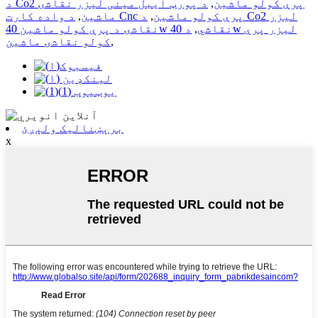
د Co2 پرې کولو ماشین
,
د پورټ ایبل مینی لیزر نقاشۍ
د واده کارت Cnc پرې کولو ماشین
,
د Co2 لیزر
ماشین
,
نقاشۍ د پرې کولو ماشین 40w نقاشي
,
د 40w لیزر پرې
,
کولو نقاشۍ ماشین
برېښنالیک ولېږئ
x