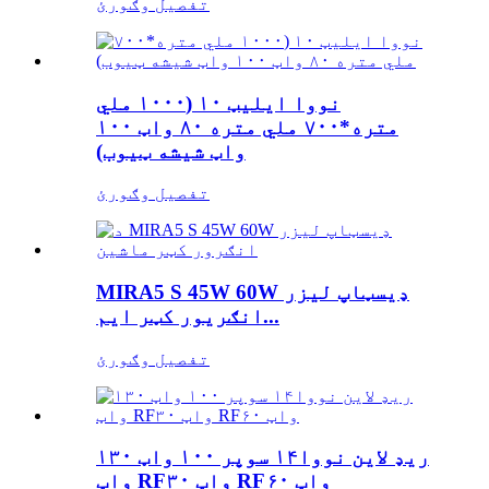
تفصیل وګورئ
نووا ایلیټ ۱۰ (۱۰۰۰ ملي
متره*۷۰۰ ملي متره ۸۰ واټ ۱۰۰
واټ شیشه ټیوب)
تفصیل وګورئ
MIRA5 S 45W 60W ډیسټاپ لیزر
انګریور کټر ایم...
تفصیل وګورئ
ریډ لاین نووا۱۴ سوپر ۱۰۰ واټ ۱۳۰
واټ RF۳۰ واټ RF۶۰ واټ