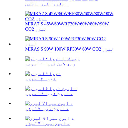
انګرور کټر ماشین
MIRA7 S 45W/60W/RF30W/60W/80W/90W
CO2 لیزر
MIRA9 S 90W 100W RF30W 60W CO2 لیزر
ریډ لاین نووا ۱۰ سوپر
نووا ۱۴ سوپر
د ایون نووا ۱۶ سوپر
د ایون میرا۷ لیزر
د ایون میرا ۹ لیزر