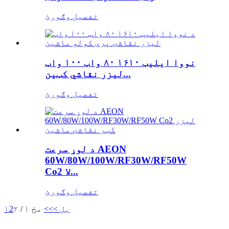
تفصیل وګورئ
نووا ایلیټ ۱۶۱۰ ۸۰ واټ ۱۰۰ واټ
لیزر نقاشي کټین...
تفصیل وګورئ
د لوړ سرعت AEON
60W/80W/100W/RF30W/RF50W
Co2 لا...
تفصیل وګورئ
بل >
>>
مخ ۱ / ۲
2
۱