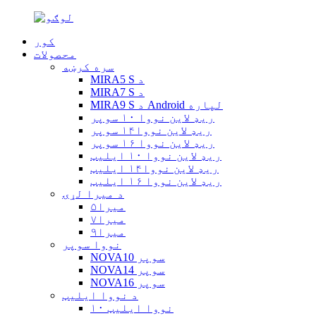
کور
محصولات
سره کرښه
MIRA5 S د
MIRA7 S د
MIRA9 S د Android لپاره
ریډ لاین نووا ۱۰ سوپر
ریډ لاین نووا۱۴ سوپر
ریډ لاین نووا ۱۶ سوپر
ریډ لاین نووا ۱۰ ایلیټ
ریډ لاین نووا۱۴ ایلیټ
ریډ لاین نووا ۱۶ ایلیټ
د میرا لړۍ
میرا۵
میرا۷
میرا۹
نووا سوپر
NOVA10 سوپر
NOVA14 سوپر
NOVA16 سوپر
د نووا ایلیټ
نووا ایلیټ ۱۰