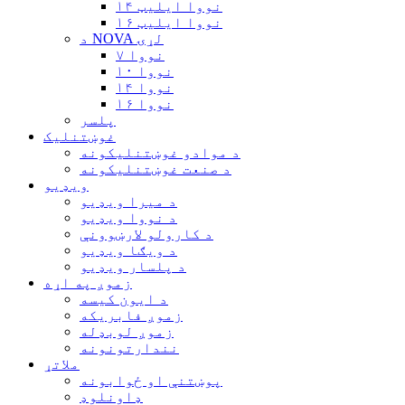
نووا ایلیټ ۱۴
نووا ایلیټ ۱۶
د NOVA لړۍ
نووا ۷
نووا ۱۰
نووا ۱۴
نووا ۱۶
پلسر
غوښتنلیک
د موادو غوښتنلیکونه
د صنعت غوښتنلیکونه
ویډیو
د میرا ویډیو
د نووا ویډیو
د کارولو لارښوونې
د ویګا ویډیو
د پلسار ویډیو
زموږ په اړه
د ایون کیسه
زموږ فابریکه
زموږ لوبډله
نندارتونونه
ملاتړ
پوښتنې او ځوابونه
ډاونلوډ