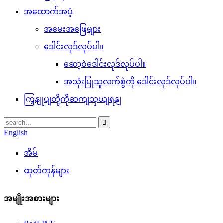
အထောက်အပံ့
အမေးအဖြေများ
ဒေါင်းလုဒ်လုပ်ပါ။
ဆော့ဝဲဒေါင်းလုဒ်လုပ်ပါ။
အသုံးပြုသူလက်စွဲကို ဒေါင်းလုဒ်လုပ်ပါ။
ကြှနျုပျတို့ကိုဆကျသှယျရနျ
English
အိမ်
ထုတ်ကုန်များ
အမျိုးအစားများ