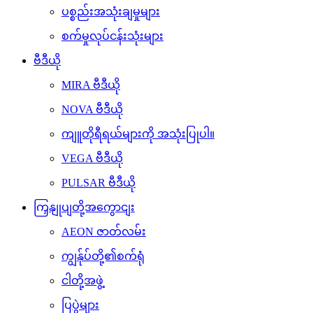
ပစ္စည်းအသုံးချမှုများ
စက်မှုလုပ်ငန်းသုံးများ
ဗီဒီယို
MIRA ဗီဒီယို
NOVA ဗီဒီယို
ကျူတိုရီရယ်များကို အသုံးပြုပါ။
VEGA ဗီဒီယို
PULSAR ဗီဒီယို
ကြှနျုပျတို့အကွောငျး
AEON ဇာတ်လမ်း
ကျွန်ုပ်တို့၏စက်ရုံ
ငါတို့အဖွဲ့
ပြပွဲများ