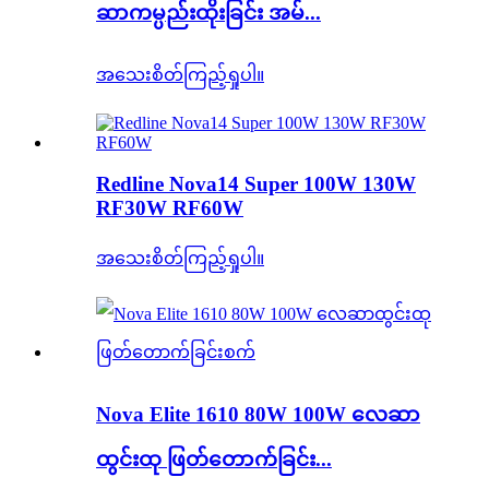
ဆာကမ္ပည်းထိုးခြင်း အမ်...
အသေးစိတ်ကြည့်ရှုပါ။
Redline Nova14 Super 100W 130W
RF30W RF60W
အသေးစိတ်ကြည့်ရှုပါ။
Nova Elite 1610 80W 100W လေဆာ
ထွင်းထု ဖြတ်တောက်ခြင်း...