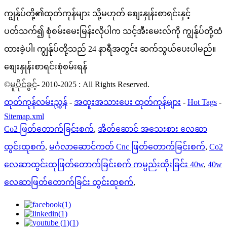
ကျွန်ုပ်တို့၏ထုတ်ကုန်များ သို့မဟုတ် စျေးနှုန်းစာရင်းနှင့်
ပတ်သက်၍ စုံစမ်းမေးမြန်းလိုပါက သင့်အီးမေးလ်ကို ကျွန်ုပ်တို့ထံ
ထားခဲ့ပါ၊ ကျွန်ုပ်တို့သည် 24 နာရီအတွင်း ဆက်သွယ်ပေးပါမည်။
စျေးနှုန်းစာရင်းစုံစမ်းရန်
©
မူပိုင်ခွင့်
- 2010-2025 : All Rights Reserved.
ထုတ်ကုန်လမ်းညွှန်
-
အထူးအသားပေး ထုတ်ကုန်များ
-
Hot Tags
-
Sitemap.xml
Co2 ဖြတ်တောက်ခြင်းစက်
,
အိတ်ဆောင် အသေးစား လေဆာ
ထွင်းထုစက်
,
မင်္ဂလာဆောင်ကတ် Cnc ဖြတ်တောက်ခြင်းစက်
,
Co2
လေဆာထွင်းထုဖြတ်တောက်ခြင်းစက် ကမ္ပည်းထိုးခြင်း 40w
,
40w
လေဆာဖြတ်တောက်ခြင်း ထွင်းထုစက်
,