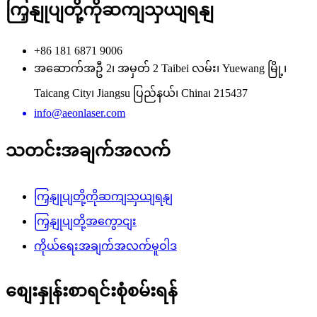
ကြှနျုပျတို့ကိုဆကျသှယျရနျ
+86 181 6871 9006
အဆောက်အဦ 2၊ အမှတ် 2 Taibei လမ်း၊ Yuewang မြို့၊
Taicang City၊ Jiangsu ပြည်နယ်၊ China၊ 215437
info@aeonlaser.com
သတင်းအချက်အလက်
ကြှနျုပျတို့ကိုဆကျသှယျရနျ
ကြှနျုပျတို့အကွောငျး
ကိုယ်ရေးအချက်အလက်မူဝါဒ
စျေးနှုန်းစာရင်းစုံစမ်းရန်