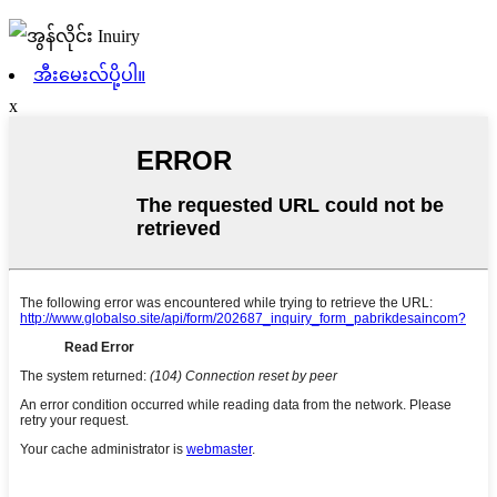
အီးမေးလ်ပို့ပါ။
x