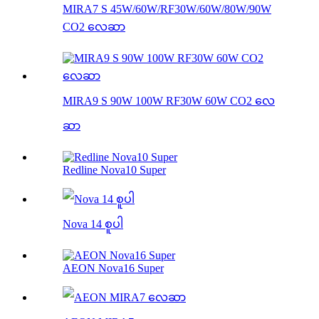
MIRA7 S 45W/60W/RF30W/60W/80W/90W
CO2 လေဆာ
MIRA9 S 90W 100W RF30W 60W CO2 လေ
ဆာ
Redline Nova10 Super
Nova 14 စူပါ
AEON Nova16 Super