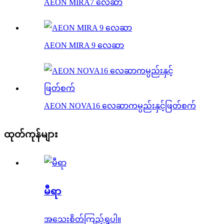
AEON MIRA7 လေဆာ
AEON MIRA 9 လေဆာ
AEON NOVA16 လေဆာကမ္ပည်းနှင့်ဖြတ်စက်
ထုတ်ကုန်များ
မီရာ
အသေးစိတ်ကြည့်ရှုပါ။