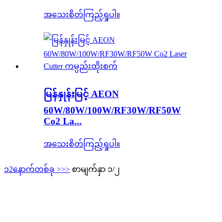
အသေးစိတ်ကြည့်ရှုပါ။
မြန်နှုန်းမြင့် AEON
60W/80W/100W/RF30W/RF50W
Co2 La...
အသေးစိတ်ကြည့်ရှုပါ။
၁
2
နောက်တစ်ခု >
>>
စာမျက်နှာ ၁/၂