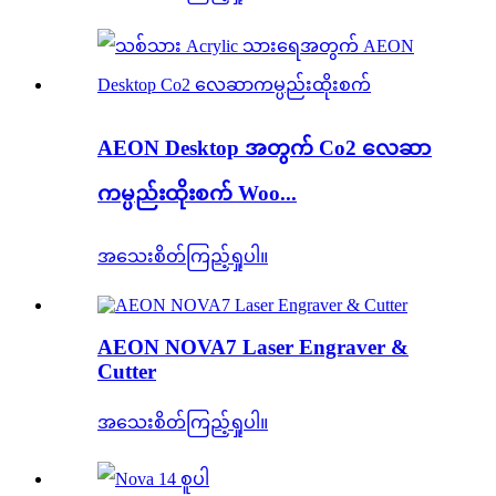
AEON Desktop အတွက် Co2 လေဆာ
ကမ္ပည်းထိုးစက် Woo...
အသေးစိတ်ကြည့်ရှုပါ။
AEON NOVA7 Laser Engraver &
Cutter
အသေးစိတ်ကြည့်ရှုပါ။