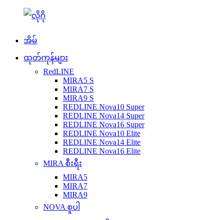
အိမ်
ထုတ်ကုန်များ
RedLINE
MIRA5 S
MIRA7 S
MIRA9 S
REDLINE Nova10 Super
REDLINE Nova14 Super
REDLINE Nova16 Super
REDLINE Nova10 Elite
REDLINE Nova14 Elite
REDLINE Nova16 Elite
MIRA စီးရီး
MIRA5
MIRA7
MIRA9
NOVA စူပါ