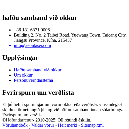
hafðu samband við okkur
+86 181 6871 9006
Building 2, No. 2 Taibei Road, Yuewang Town, Taicang City,
Jiangsu Province, Kína, 215437
info@aeonlaser.com
Upplýsingar
Hafðu samband við okkur
Um okkur
Persónuverndarstefna
Fyrirspurn um verðlista
Ef þú hefur spurningar um vörur okkar eða verðlista, vinsamlegast
skildu eftir netfangið þitt og við höfum samband innan sólarhrings.
Fyrirspurn um verðlista
©
Höfundarréttur
- 2010-2025: Öll réttindi áskilin.
Vöruhandbók
-
Valdar vörur
-
Heit merki
-
Sitemap.xml