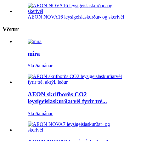
AEON NOVA16 leysigeislaskurðar- og skerivél
Vörur
mira
Skoða nánar
AEON skrifborðs CO2
leysigeislaskurðarvél fyrir tré...
Skoða nánar