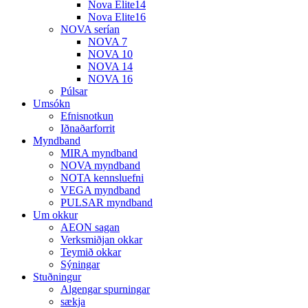
Nova Elite14
Nova Elite16
NOVA serían
NOVA 7
NOVA 10
NOVA 14
NOVA 16
Púlsar
Umsókn
Efnisnotkun
Iðnaðarforrit
Myndband
MIRA myndband
NOVA myndband
NOTA kennsluefni
VEGA myndband
PULSAR myndband
Um okkur
AEON sagan
Verksmiðjan okkar
Teymið okkar
Sýningar
Stuðningur
Algengar spurningar
sækja