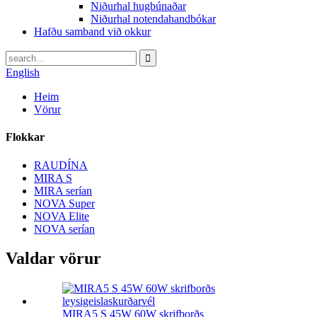
Niðurhal hugbúnaðar
Niðurhal notendahandbókar
Hafðu samband við okkur
English
Heim
Vörur
Flokkar
RAUDÍNA
MIRA S
MIRA serían
NOVA Super
NOVA Elite
NOVA serían
Valdar vörur
MIRA5 S 45W 60W skrifborðs