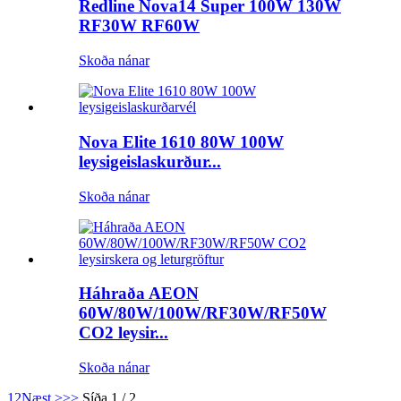
Redline Nova14 Super 100W 130W
RF30W RF60W
Skoða nánar
Nova Elite 1610 80W 100W
leysigeislaskurður...
Skoða nánar
Háhraða AEON
60W/80W/100W/RF30W/RF50W
CO2 leysir...
Skoða nánar
1
2
Næst >
>>
Síða 1 / 2