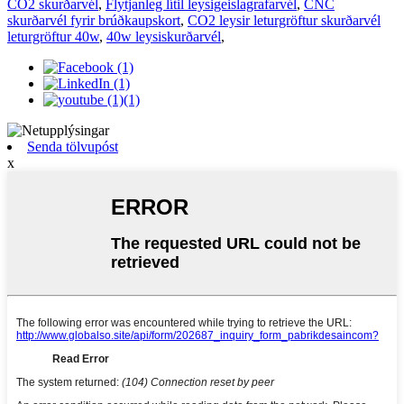
CO2 skurðarvél
,
Flytjanleg lítil leysigeislagrafarvél
,
CNC
skurðarvél fyrir brúðkaupskort
,
CO2 leysir leturgröftur skurðarvél
leturgröftur 40w
,
40w leysiskurðarvél
,
Senda tölvupóst
x