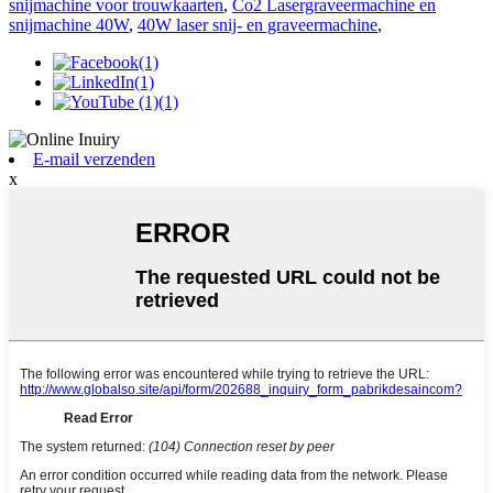
snijmachine voor trouwkaarten
,
Co2 Lasergraveermachine en
snijmachine 40W
,
40W laser snij- en graveermachine
,
E-mail verzenden
x