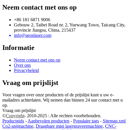
Neem contact met ons op
+86 181 6871 9006
Gebouw 2, Taibei Road nr. 2, Yuewang Town, Taicang City,
provincie Jiangsu, China, 215437
info@aeonlaser.com
Informatie
Neem contact met ons op
Over ons
Privacybeleid
Vraag om prijslijst
Voor vragen over onze producten of de prijslijst kunt u uw e-
mailadres achterlaten. Wij nemen dan binnen 24 uur contact met u
op.
Vraag om prijslijst
©
Copyright
- 2010-2025 : Alle rechten voorbehouden.
Productgids
-
Aanbevolen producten
-
Populaire tags
-
Sitemap.xml
Co2-snijmachine
,
Draagbare mini lasergraveermachine
,
CNC-