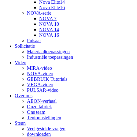
Nova Elite14
Nova Elite16
NOVA-serie
NOVA 7
NOVA 10
NOVA 14
NOVA 16
Pulsaar
Sollicitatie
Materiaaltoepassingen
Industriële toepassingen
Video
MIRA-video
NOVA-video
GEBRUIK Tutorials
VEGA-video
PULSAR-video
Over ons
AEON-verhaal
Onze fabriek
Ons team
Tentoonstellingen
Steun
Veelgestelde vragen
downloaden