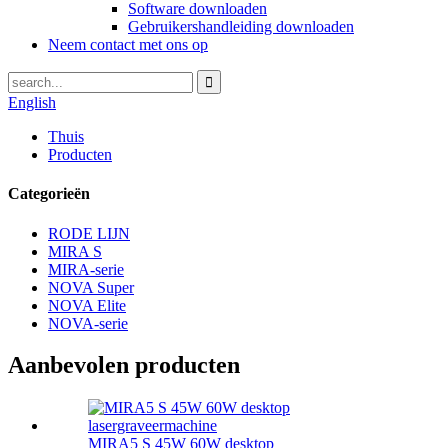
Software downloaden
Gebruikershandleiding downloaden
Neem contact met ons op
English
Thuis
Producten
Categorieën
RODE LIJN
MIRA S
MIRA-serie
NOVA Super
NOVA Elite
NOVA-serie
Aanbevolen producten
MIRA5 S 45W 60W desktop