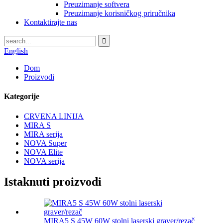
Preuzimanje softvera
Preuzimanje korisničkog priručnika
Kontaktirajte nas
English
Dom
Proizvodi
Kategorije
CRVENA LINIJA
MIRA S
MIRA serija
NOVA Super
NOVA Elite
NOVA serija
Istaknuti proizvodi
MIRA5 S 45W 60W stolni laserski graver/rezač