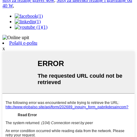
stroj za rezanje graver 40w
,
Stroj za lasersko rezanje i graviranje od
40 W
,
Pošalji e-poštu
x