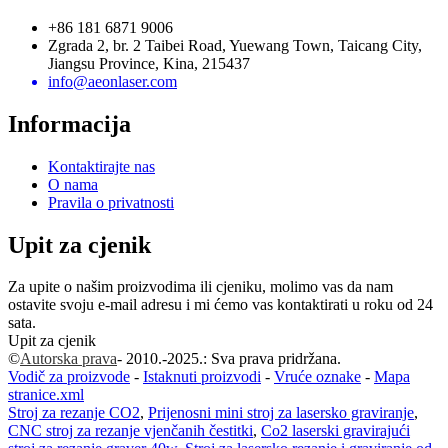
+86 181 6871 9006
Zgrada 2, br. 2 Taibei Road, Yuewang Town, Taicang City,
Jiangsu Province, Kina, 215437
info@aeonlaser.com
Informacija
Kontaktirajte nas
O nama
Pravila o privatnosti
Upit za cjenik
Za upite o našim proizvodima ili cjeniku, molimo vas da nam
ostavite svoju e-mail adresu i mi ćemo vas kontaktirati u roku od 24
sata.
Upit za cjenik
©
Autorska prava
- 2010.-2025.: Sva prava pridržana.
Vodič za proizvode
-
Istaknuti proizvodi
-
Vruće oznake
-
Mapa
stranice.xml
Stroj za rezanje CO2
,
Prijenosni mini stroj za lasersko graviranje
,
CNC stroj za rezanje vjenčanih čestitki
,
Co2 laserski gravirajući