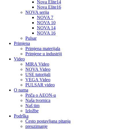
Nova Elite14
Nova Elite16
NOVA serija
NOVA 7
NOVA 10
NOVA 14
NOVA 16
Pulsar
Primjena
Primjena materijala
Primjene u industriji
Video
MIRA Video
NOVA Video
USE tutorijali
VEGA Video
PULSAR video
O nama
Priča o AEON-u
Naša tvornica
Naš tim
Izložbe
Podrška
Često postavljana pitanja
preuzimanje