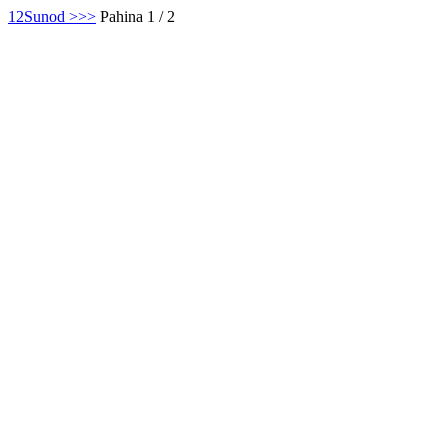
1
2
Sunod >
>>
Pahina 1 / 2