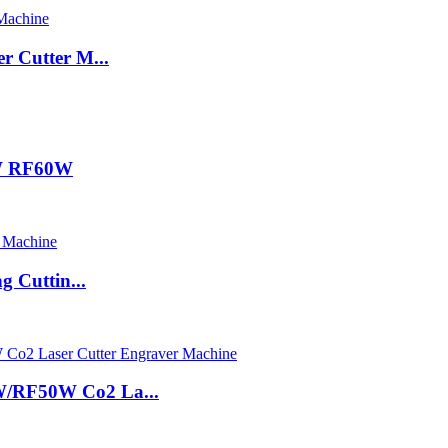
 Cutter M...
0W RF60W
 Cuttin...
/RF50W Co2 La...