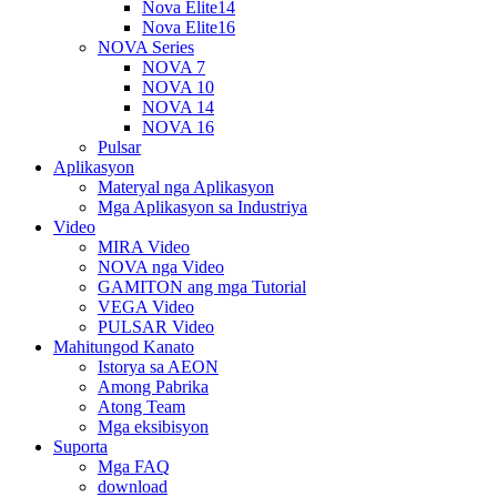
Nova Elite14
Nova Elite16
NOVA Series
NOVA 7
NOVA 10
NOVA 14
NOVA 16
Pulsar
Aplikasyon
Materyal nga Aplikasyon
Mga Aplikasyon sa Industriya
Video
MIRA Video
NOVA nga Video
GAMITON ang mga Tutorial
VEGA Video
PULSAR Video
Mahitungod Kanato
Istorya sa AEON
Among Pabrika
Atong Team
Mga eksibisyon
Suporta
Mga FAQ
download