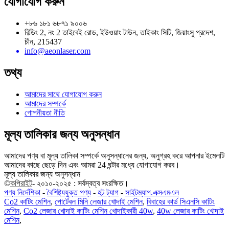
যোগাযোগ করুন
+৮৬ ১৮১ ৬৮৭১ ৯০০৬
বিল্ডিং 2, নং 2 তাইবেই রোড, ইউওয়াং টাউন, তাইকাং সিটি, জিয়াংসু প্রদেশ,
চীন, 215437
info@aeonlaser.com
তথ্য
আমাদের সাথে যোগাযোগ করুন
আমাদের সম্পর্কে
গোপনীয়তা নীতি
মূল্য তালিকার জন্য অনুসন্ধান
আমাদের পণ্য বা মূল্য তালিকা সম্পর্কে অনুসন্ধানের জন্য, অনুগ্রহ করে আপনার ইমেলটি
আমাদের কাছে ছেড়ে দিন এবং আমরা 24 ঘন্টার মধ্যে যোগাযোগ করব।
মূল্য তালিকার জন্য অনুসন্ধান
©
কপিরাইট
- ২০১০-২০২৫ : সর্বস্বত্ব সংরক্ষিত।
পণ্য নির্দেশিকা
-
বৈশিষ্ট্যযুক্ত পণ্য
-
হট ট্যাগ
-
সাইটম্যাপ.এক্সএমএল
Co2 কাটিং মেশিন
,
পোর্টেবল মিনি লেজার খোদাই মেশিন
,
বিবাহের কার্ড সিএনসি কাটিং
মেশিন
,
Co2 লেজার খোদাই কাটিং মেশিন খোদাইকারী 40w
,
40w লেজার কাটিং খোদাই
মেশিন
,