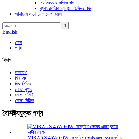
সফটওয়্যার ডাউনলোড
ব্যবহারকারীর ম্যানুয়াল ডাউনলোড
আমাদের সাথে যোগাযোগ করুন
English
হোম
পণ্য
বিভাগ
লালরেখা
মিরা এস
মিরা সিরিজ
নোভা সুপার
নোভা এলিট
নোভা সিরিজ
বৈশিষ্ট্যযুক্ত পণ্য
MIRA5 S 45W 60W ডেস্কটপ লেজার এনগ্রেভার কাটার