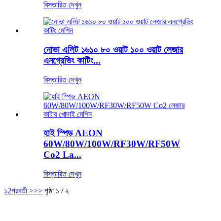
বিস্তারিত দেখুন
নোভা এলিট ১৬১০ ৮০ ওয়াট ১০০ ওয়াট লেজার
এনগ্রেভিং কাটিং...
বিস্তারিত দেখুন
হাই স্পিড AEON
60W/80W/100W/RF30W/RF50W
Co2 La...
বিস্তারিত দেখুন
১
2
পরবর্তী >
>>
পৃষ্ঠা ১ / ২