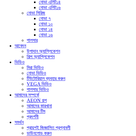
নোভা এলিট১৪
নোভা এলিট১৬
নোভা সিরিজ
নোভা ৭
নোভা ১০
নোভা ১৪
নোভা ১৬
পালসার
আবেদন
উপাদান অ্যাপ্লিকেশন
শিল্প অ্যাপ্লিকেশন
ভিডিও
মিরা ভিডিও
নোভা ভিডিও
টিউটোরিয়াল ব্যবহার করুন
VEGA ভিডিও
পালসার ভিডিও
আমাদের সম্পর্কে
AEON গল্প
আমাদের কারখানা
আমাদের টিম
প্রদর্শনী
সমর্থন
প্রায়শই জিজ্ঞাসিত প্রশ্নাবলী
ডাউনলোড করুন