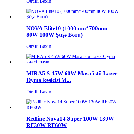
Ətraflı Baxın
NOVA Elite10 (1000mm*700mm
80W 100W Şüşə Boru)
Ətraflı Baxın
MIRA5 S 45W 60W Masaüstü Lazer
Oyma kəsicisi M...
Ətraflı Baxın
Redline Nova14 Super 100W 130W
RF30W RF60W