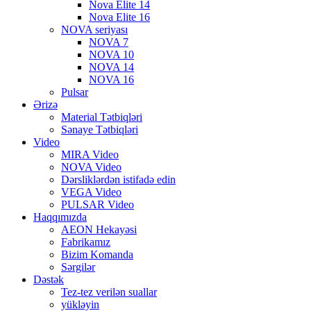
Nova Elite 14
Nova Elite 16
NOVA seriyası
NOVA 7
NOVA 10
NOVA 14
NOVA 16
Pulsar
Ərizə
Material Tətbiqləri
Sənaye Tətbiqləri
Video
MIRA Video
NOVA Video
Dərsliklərdən istifadə edin
VEGA Video
PULSAR Video
Haqqımızda
AEON Hekayəsi
Fabrikamız
Bizim Komanda
Sərgilər
Dəstək
Tez-tez verilən suallar
yükləyin