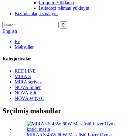
Proqram Yükləmə
İstifadəçi təlimatı yükləyin
Bizimlə əlaqə saxlayın
English
Ev
Məhsullar
Kateqoriyalar
REDLINE
MIRA S
MIRA seriyası
NOVA Super
NOVA Elit
NOVA seriyası
Seçilmiş məhsullar
MIRA5 S 45W 60W Masaüstü Lazer Oyma