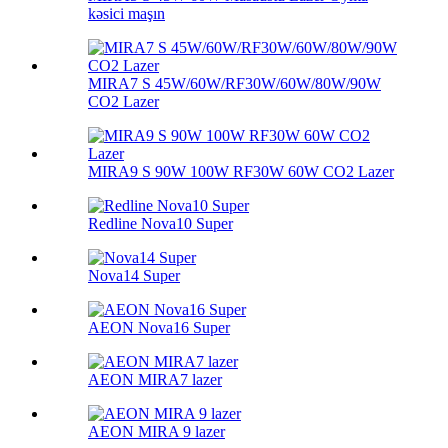
kəsici maşın
MIRA7 S 45W/60W/RF30W/60W/80W/90W
CO2 Lazer
MIRA9 S 90W 100W RF30W 60W CO2 Lazer
Redline Nova10 Super
Nova14 Super
AEON Nova16 Super
AEON MIRA7 lazer
AEON MIRA 9 lazer