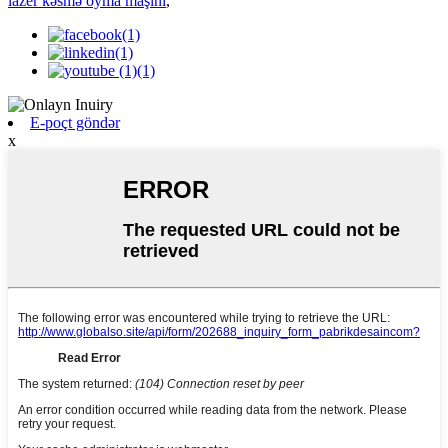
lazer kəsmə oyma maşını
,
E-poçt göndər
x