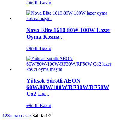
Ətraflı Baxın
Nova Elite 1610 80W 100W Lazer
Oyma Kəsmə...
Ətraflı Baxın
Yüksək Sürətli AEON
60W/80W/100W/RF30W/RF50W
Co2 La...
Ətraflı Baxın
1
2
Sonrakı >
>>
Səhifə 1/2