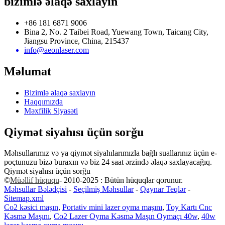
bizimlə əlaqə saxlayın
+86 181 6871 9006
Bina 2, No. 2 Taibei Road, Yuewang Town, Taicang City,
Jiangsu Province, China, 215437
info@aeonlaser.com
Məlumat
Bizimlə əlaqə saxlayın
Haqqımızda
Məxfilik Siyasəti
Qiymət siyahısı üçün sorğu
Məhsullarımız və ya qiymət siyahılarımızla bağlı suallarınız üçün e-
poçtunuzu bizə buraxın və biz 24 saat ərzində əlaqə saxlayacağıq.
Qiymət siyahısı üçün sorğu
©
Müəllif hüququ
- 2010-2025 : Bütün hüquqlar qorunur.
Məhsullar Bələdçisi
-
Seçilmiş Məhsullar
-
Qaynar Teqlər
-
Sitemap.xml
Co2 kəsici maşın
,
Portativ mini lazer oyma maşını
,
Toy Kartı Cnc
Kəsmə Maşını
,
Co2 Lazer Oyma Kəsmə Maşın Oymaçı 40w
,
40w