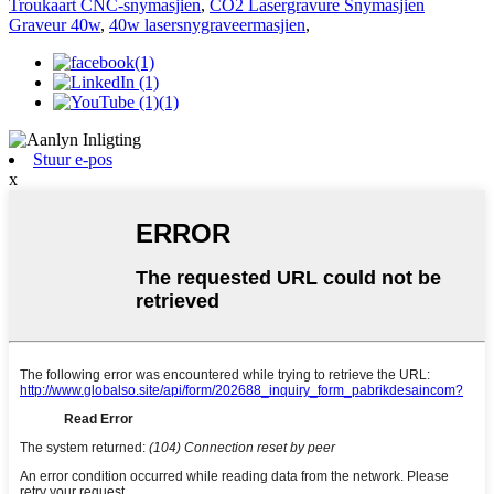
Troukaart CNC-snymasjien
,
CO2 Lasergravure Snymasjien
Graveur 40w
,
40w lasersnygraveermasjien
,
Stuur e-pos
x