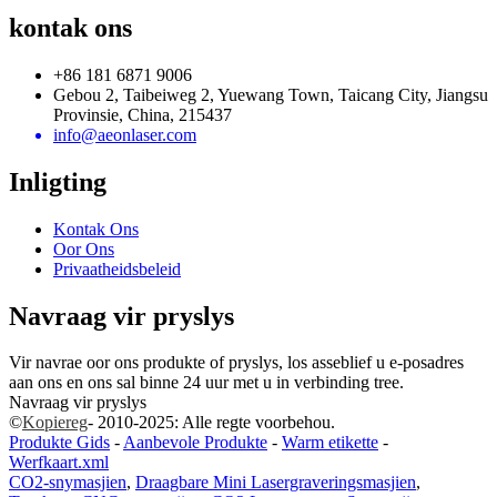
kontak ons
+86 181 6871 9006
Gebou 2, Taibeiweg 2, Yuewang Town, Taicang City, Jiangsu
Provinsie, China, 215437
info@aeonlaser.com
Inligting
Kontak Ons
Oor Ons
Privaatheidsbeleid
Navraag vir pryslys
Vir navrae oor ons produkte of pryslys, los asseblief u e-posadres
aan ons en ons sal binne 24 uur met u in verbinding tree.
Navraag vir pryslys
©
Kopiereg
- 2010-2025: Alle regte voorbehou.
Produkte Gids
-
Aanbevole Produkte
-
Warm etikette
-
Werfkaart.xml
CO2-snymasjien
,
Draagbare Mini Lasergraveringsmasjien
,