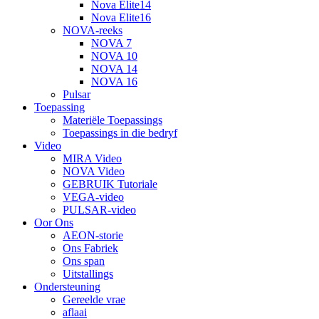
Nova Elite14
Nova Elite16
NOVA-reeks
NOVA 7
NOVA 10
NOVA 14
NOVA 16
Pulsar
Toepassing
Materiële Toepassings
Toepassings in die bedryf
Video
MIRA Video
NOVA Video
GEBRUIK Tutoriale
VEGA-video
PULSAR-video
Oor Ons
AEON-storie
Ons Fabriek
Ons span
Uitstallings
Ondersteuning
Gereelde vrae
aflaai