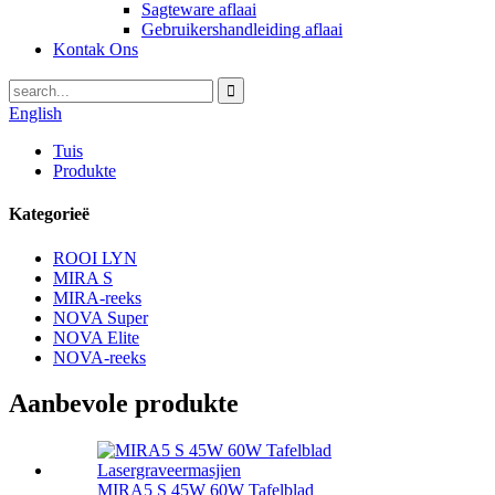
Sagteware aflaai
Gebruikershandleiding aflaai
Kontak Ons
English
Tuis
Produkte
Kategorieë
ROOI LYN
MIRA S
MIRA-reeks
NOVA Super
NOVA Elite
NOVA-reeks
Aanbevole produkte
MIRA5 S 45W 60W Tafelblad