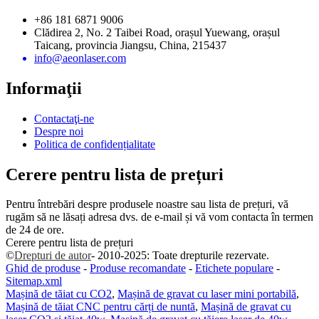
+86 181 6871 9006
Clădirea 2, No. 2 Taibei Road, orașul Yuewang, orașul
Taicang, provincia Jiangsu, China, 215437
info@aeonlaser.com
Informaţii
Contactaţi-ne
Despre noi
Politica de confidențialitate
Cerere pentru lista de prețuri
Pentru întrebări despre produsele noastre sau lista de prețuri, vă
rugăm să ne lăsați adresa dvs. de e-mail și vă vom contacta în termen
de 24 de ore.
Cerere pentru lista de prețuri
©
Drepturi de autor
- 2010-2025: Toate drepturile rezervate.
Ghid de produse
-
Produse recomandate
-
Etichete populare
-
Sitemap.xml
Mașină de tăiat cu CO2
,
Mașină de gravat cu laser mini portabilă
,
Mașină de tăiat CNC pentru cărți de nuntă
,
Mașină de gravat cu