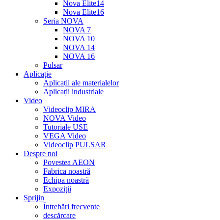
Nova Elite14
Nova Elite16
Seria NOVA
NOVA 7
NOVA 10
NOVA 14
NOVA 16
Pulsar
Aplicație
Aplicații ale materialelor
Aplicații industriale
Video
Videoclip MIRA
NOVA Video
Tutoriale USE
VEGA Video
Videoclip PULSAR
Despre noi
Povestea AEON
Fabrica noastră
Echipa noastră
Expoziții
Sprijin
Întrebări frecvente
descărcare