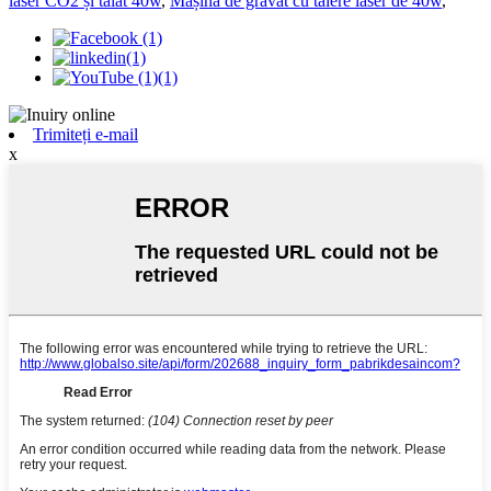
laser CO2 și tăiat 40w
,
Mașină de gravat cu tăiere laser de 40w
,
Trimiteți e-mail
x