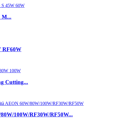
 M...
0W RF60W
 Cutting...
W/80W/100W/RF30W/RF50W...