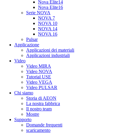
Nova Elite14
Nova Elite16
Serie NOVA
NOVA 7
NOVA 10
NOVA 14
NOVA 16
Pulsar
Applicazione
Applicazioni dei materiali
Applicazioni industriali
Video
Video MIRA
Video NOVA
Tutorial USE
Video VEGA
Video PULSAR
Chi siamo
Storia di AEON
La nostra fabbrica
Il nostro team
Mostre
Supporto
Domande frequenti
scaricamento