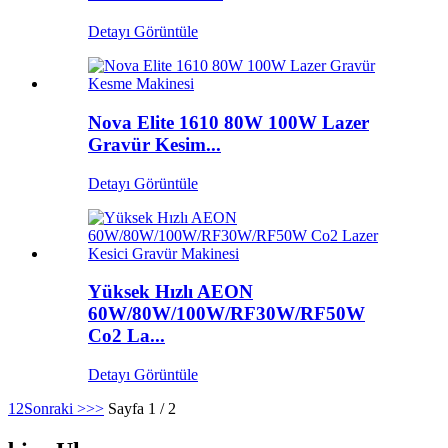
Detayı Görüntüle
Nova Elite 1610 80W 100W Lazer
Gravür Kesim...
Detayı Görüntüle
Yüksek Hızlı AEON
60W/80W/100W/RF30W/RF50W
Co2 La...
Detayı Görüntüle
1
2
Sonraki >
>>
Sayfa 1 / 2