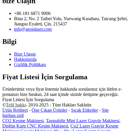
bize Ulaşın
+86 181 6871 9006
Bina 2, No. 2 Taibei Yolu, Yuewang Kasabası, Taicang Şehri,
Jiangsu Eyaleti, Çin, 215437
info@aeonlaser.com
Bilgi
Bize Ulaşın
Hakkımızda
Gizlilik Politikası
Fiyat Listesi İçin Sorgulama
Ürünlerimiz veya fiyat listemiz hakkında sorularınız için lütfen e-
postanızı bize bırakın, 24 saat içinde sizinle iletişime geçeceğiz.
Fiyat Listesi İçin Sorgulama
©
Telif hakkı
- 2010-2025 : Tüm Hakları Saklıdır.
Ürün Rehberi
-
Öne Çıkan Ürünler
-
Sıcak Etiketler
-
Site
haritası.xml
CO2 Kesme Makinesi
,
Taşınabilir Mini Lazer Gravür Makinesi
,
Düğün Kartı CNC Kesim Makinesi
,
Co2 Lazer Gravür Kesme