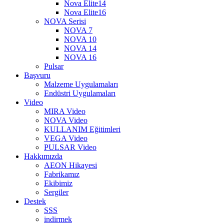
Nova Elite14
Nova Elite16
NOVA Serisi
NOVA 7
NOVA 10
NOVA 14
NOVA 16
Pulsar
Başvuru
Malzeme Uygulamaları
Endüstri Uygulamaları
Video
MIRA Video
NOVA Video
KULLANIM Eğitimleri
VEGA Video
PULSAR Video
Hakkımızda
AEON Hikayesi
Fabrikamız
Ekibimiz
Sergiler
Destek
SSS
indirmek