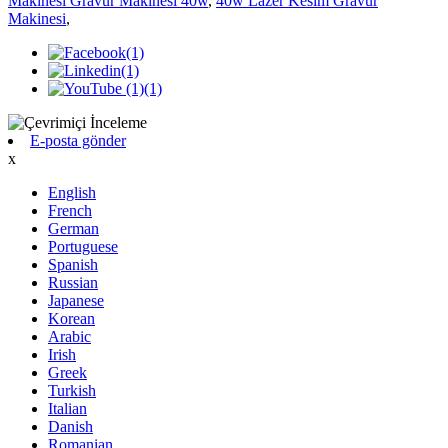
Makinesi Gravür Makinesi 40w
,
40w Lazer Kesim Gravür
Makinesi
,
E-posta gönder
x
English
French
German
Portuguese
Spanish
Russian
Japanese
Korean
Arabic
Irish
Greek
Turkish
Italian
Danish
Romanian