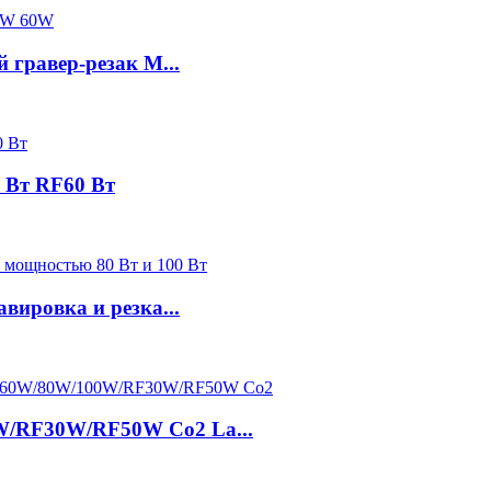
гравер-резак M...
0 Вт RF60 Вт
авировка и резка...
/RF30W/RF50W Co2 La...