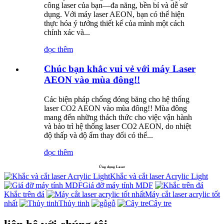
công laser của bạn—đa năng, bền bỉ và dễ sử
dụng. Với máy laser AEON, bạn có thể hiện
thực hóa ý tưởng thiết kế của mình một cách
chính xác và...
đọc thêm
Chúc bạn khắc vui vẻ với máy Laser
AEON vào mùa đông!!
Các biện pháp chống đóng băng cho hệ thống
laser CO2 AEON vào mùa đông!! Mùa đông
mang đến những thách thức cho việc vận hành
và bảo trì hệ thống laser CO2 AEON, do nhiệt
độ thấp và độ ẩm thay đổi có thể...
đọc thêm
Ứng dụng Laser
Khắc và cắt laser Acrylic Light
Giá đỡ máy tính MDF
Khắc trên đá
Máy cắt laser acrylic tốt
nhất
Thủy tinh
gỗ
Cây tre