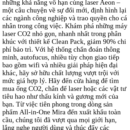
những khả năng vô hạn cùng laser Aeon –
một câu chuyện về sự đổi mới, định hình lại
các ngành công nghiệp và trao quyền cho cá
nhân trong công việc. Khám phá những máy
laser CO2 nhỏ gọn, nhanh nhất trong phân
khúc với thiết kế Clean Pack, giảm 90% chi
phí bảo trì. Với hệ thống chẩn đoán thông
minh, autofucus, nhiều tùy chọn giao tiếp
bao gồm wifi và nhiều giải pháp hiện đại
khác, hãy sở hữu chất lượng vượt trội với
mức giá hợp lý. Hãy đến cửa hàng để tìm
mua ống CO2, chân đế laser hoặc các vật tư
tiêu hao như thấu kính và gương mới của
bạn. Từ việc tiên phong trong dòng sản
phẩm All-in-One Mira đến xuất khẩu toàn
cầu, chúng tôi đã vượt qua mọi giới hạn,
lắng nghe người dùng và thúc đẩy các