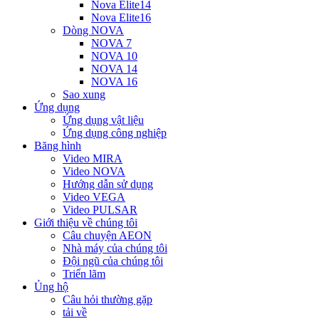
Nova Elite14
Nova Elite16
Dòng NOVA
NOVA 7
NOVA 10
NOVA 14
NOVA 16
Sao xung
Ứng dụng
Ứng dụng vật liệu
Ứng dụng công nghiệp
Băng hình
Video MIRA
Video NOVA
Hướng dẫn sử dụng
Video VEGA
Video PULSAR
Giới thiệu về chúng tôi
Câu chuyện AEON
Nhà máy của chúng tôi
Đội ngũ của chúng tôi
Triển lãm
Ủng hộ
Câu hỏi thường gặp
tải về