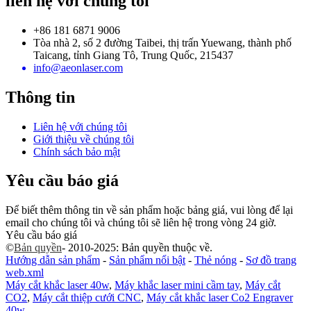
liên hệ với chúng tôi
+86 181 6871 9006
Tòa nhà 2, số 2 đường Taibei, thị trấn Yuewang, thành phố
Taicang, tỉnh Giang Tô, Trung Quốc, 215437
info@aeonlaser.com
Thông tin
Liên hệ với chúng tôi
Giới thiệu về chúng tôi
Chính sách bảo mật
Yêu cầu báo giá
Để biết thêm thông tin về sản phẩm hoặc bảng giá, vui lòng để lại
email cho chúng tôi và chúng tôi sẽ liên hệ trong vòng 24 giờ.
Yêu cầu báo giá
©
Bản quyền
- 2010-2025: Bản quyền thuộc về.
Hướng dẫn sản phẩm
-
Sản phẩm nổi bật
-
Thẻ nóng
-
Sơ đồ trang
web.xml
Máy cắt khắc laser 40w
,
Máy khắc laser mini cầm tay
,
Máy cắt
CO2
,
Máy cắt thiệp cưới CNC
,
Máy cắt khắc laser Co2 Engraver
40w
,