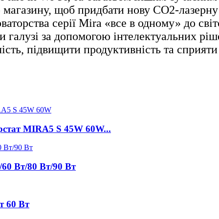
 магазину, щоб придбати нову CO2-лазерну т
новаторства серії Mira «все в одному» до с
ли галузі за допомогою інтелектуальних рі
ість, підвищити продуктивність та сприяти 
рстат MIRA5 S 45W 60W...
60 Вт/80 Вт/90 Вт
т 60 Вт