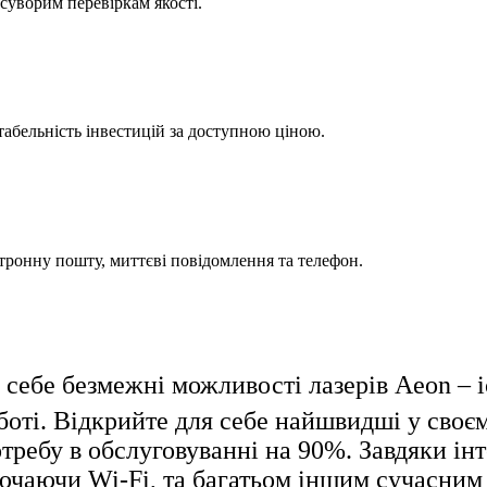
суворим перевіркам якості.
табельність інвестицій за доступною ціною.
ктронну пошту, миттєві повідомлення та телефон.
 себе безмежні можливості лазерів Aeon – і
боті. Відкрийте для себе найшвидші у своє
требу в обслуговуванні на 90%. Завдяки ін
лючаючи Wi-Fi, та багатьом іншим сучасним