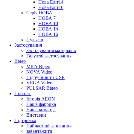
Нова Еліт14
Нова Еліт16
Серія НОВА
НОВА 7
НОВА 10
НОВА 14
НОВА 16
Пульсар
Застосування
Застосування матеріалів
Галузеві застосування
Відео
МІРА Відео
NOVA Video
Підручники з USE
VEGA Video
PULSAR Відео
Про нас
Історія AEON
Наша фабрика
Наша команда
Виставки
Підтримка
Найчастіші запитання
завантажити