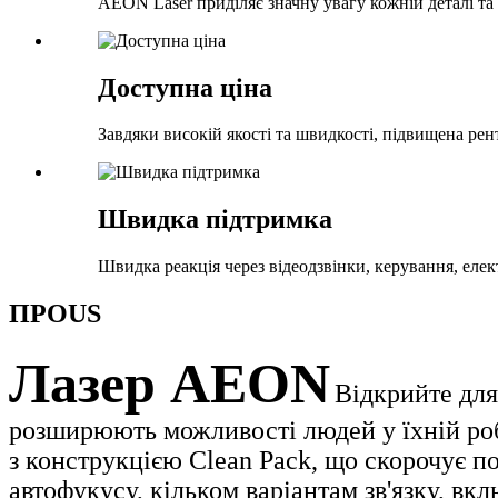
AEON Laser приділяє значну увагу кожній деталі та 
Доступна ціна
Завдяки високій якості та швидкості, підвищена рен
Швидка підтримка
Швидка реакція через відеодзвінки, керування, еле
ПРО
US
Лазер AEON
Відкрийте для
розширюють можливості людей у ​​їхній ро
з конструкцією Clean Pack, що скорочує по
автофукусу, кільком варіантам зв'язку, вк