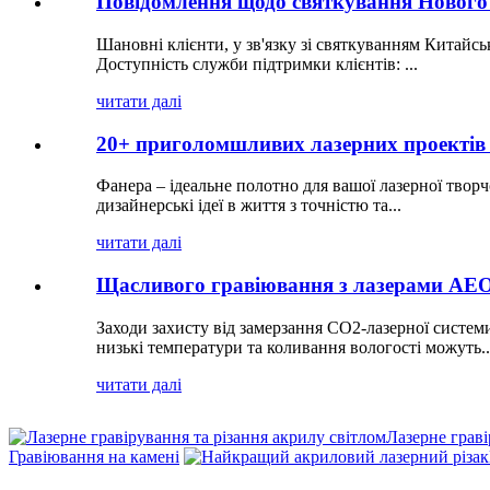
Повідомлення щодо святкування Нового 
Шановні клієнти, у зв'язку зі святкуванням Китайсь
Доступність служби підтримки клієнтів: ...
читати далі
20+ приголомшливих лазерних проектів 
Фанера – ідеальне полотно для вашої лазерної творч
дизайнерські ідеї в життя з точністю та...
читати далі
Щасливого гравіювання з лазерами AEO
Заходи захисту від замерзання CO2-лазерної систе
низькі температури та коливання вологості можуть..
читати далі
Лазерне граві
Гравіювання на камені