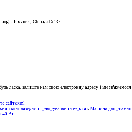
Jiangsu Province, China, 215437
будь ласка, залиште нам свою електронну адресу, і ми зв'яжемося
та сайту.xml
вний міні-лазерний гравірувальний верстат
,
Машина для різанн
т 40 Вт
,