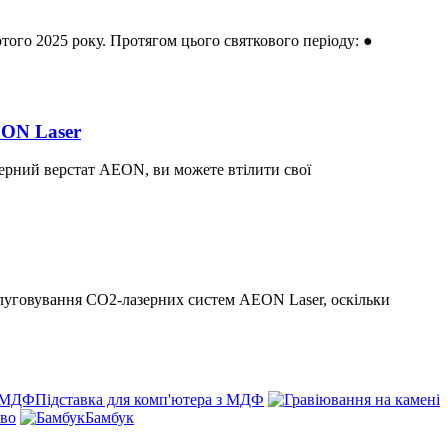
ютого 2025 року. Протягом цього святкового періоду: ●
EON Laser
азерний верстат AEON, ви можете втілити свої
слуговування CO2-лазерних систем AEON Laser, оскільки
Підставка для комп'ютера з МДФ
ево
Бамбук