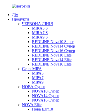
Дім
Продукти
ЧЕРВОНА ЛІНІЯ
MIRA5 S
MIRA7 S
MIRA9 S
REDLINE Nova10 Super
REDLINE Nova14 Супер
REDLINE Nova16 Супер
REDLINE Nova10 Elite
REDLINE Nova14 Elite
REDLINE Nova16 Elite
Серія МІРА
МІРА5
МІРА7
МІРА9
НОВА Супер
NOVA10 Супер
NOVA14 Супер
NOVA16 Супер
NOVA Elite
Нова Еліт10