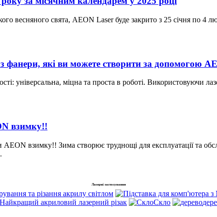
року за місячним календарем у 2025 році
кого весняного свята, AEON Laser буде закрито з 25 січня по 4 л
з фанери, які ви можете створити за допомогою A
ості: універсальна, міцна та проста в роботі. Використовуючи л
N взимку!!
ми AEON взимку!! Зима створює труднощі для експлуатації та об
.
Лазерні застосування
рування та різання акрилу світлом
Найкращий акриловий лазерний різак
Скло
дер