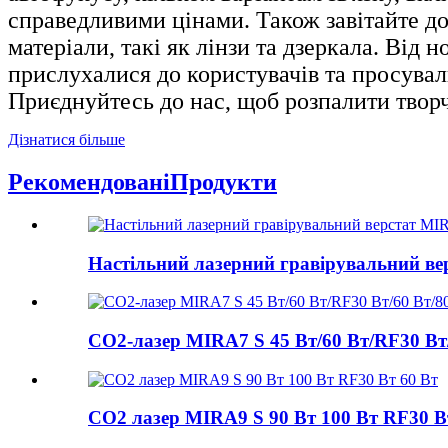
справедливими цінами. Також завітайте до
матеріали, такі як лінзи та дзеркала. Від 
прислухалися до користувачів та просува
Приєднуйтесь до нас, щоб розпалити творч
Дізнатися більше
Рекомендовані
Продукти
Настільний лазерний гравірувальний ве
CO2-лазер MIRA7 S 45 Вт/60 Вт/RF30 Вт/
CO2 лазер MIRA9 S 90 Вт 100 Вт RF30 В