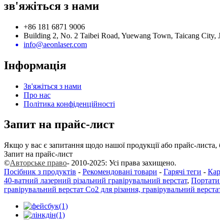
зв'яжіться з нами
+86 181 6871 9006
Building 2, No. 2 Taibei Road, Yuewang Town, Taicang City, 
info@aeonlaser.com
Інформація
Зв'яжіться з нами
Про нас
Політика конфіденційності
Запит на прайс-лист
Якщо у вас є запитання щодо нашої продукції або прайс-листа, 
Запит на прайс-лист
©
Авторське право
- 2010-2025: Усі права захищено.
Посібник з продуктів
-
Рекомендовані товари
-
Гарячі теги
-
Кар
40-ватний лазерний різальний гравірувальний верстат
,
Портати
гравірувальний верстат Co2 для різання, гравірувальний верста