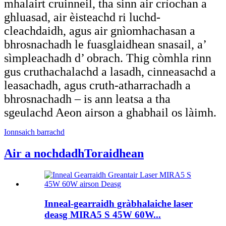
mhalairt cruinneil, tha sinn air crìochan a
ghluasad, air èisteachd ri luchd-
cleachdaidh, agus air gnìomhachasan a
bhrosnachadh le fuasglaidhean snasail, a’
sìmpleachadh d’ obrach. Thig còmhla rinn
gus cruthachalachd a lasadh, cinneasachd a
leasachadh, agus cruth-atharrachadh a
bhrosnachadh – is ann leatsa a tha
sgeulachd Aeon airson a ghabhail os làimh.
Ionnsaich barrachd
Air a nochdadh
Toraidhean
Inneal-gearraidh gràbhalaiche laser
deasg MIRA5 S 45W 60W...