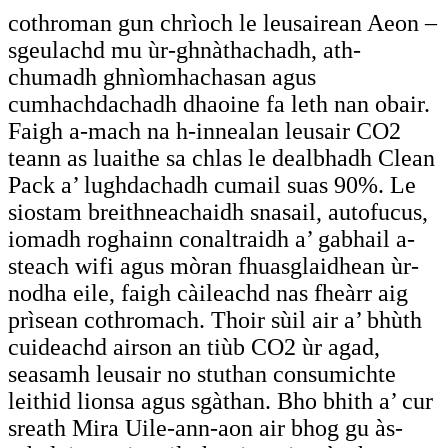
cothroman gun chrìoch le leusairean Aeon –
sgeulachd mu ùr-ghnàthachadh, ath-
chumadh ghnìomhachasan agus
cumhachdachadh dhaoine fa leth nan obair.
Faigh a-mach na h-innealan leusair CO2
teann as luaithe sa chlas le dealbhadh Clean
Pack a’ lughdachadh cumail suas 90%. Le
siostam breithneachaidh snasail, autofucus,
iomadh roghainn conaltraidh a’ gabhail a-
steach wifi agus mòran fhuasglaidhean ùr-
nodha eile, faigh càileachd nas fheàrr aig
prìsean cothromach. Thoir sùil air a’ bhùth
cuideachd airson an tiùb CO2 ùr agad,
seasamh leusair no stuthan consumichte
leithid lionsa agus sgàthan. Bho bhith a’ cur
sreath Mira Uile-ann-aon air bhog gu às-