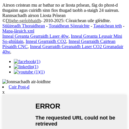
Airson ceistean mu ar bathar no ar liosta prìsean, fàg do phost-d
thugainn agus cuiridh sinn fios thugad taobh a-staigh 24 uairean.
Rannsachadh airson Liosta Prìsean
©
Dlighe-sgrìobhaidh
- 2010-2025: Còraichean uile glèidhte.
Stiùireadh Thoraidhean
-
Toraidhean Sònraichte
-
Tagaichean teth
-
Mapa-làraich.xml
Inneal Greanta Gearraidh Laser 40w
,
Inneal Greanta Leusair Mini
So-ghiùlain
,
Inneal Gearraidh CO2
,
Inneal Gearraidh Cairtean
Pòsaidh CNC
,
Inneal Gearraidh Greanaidh Laser CO2 Greanadair
40w
,
Cuir Post-d
x