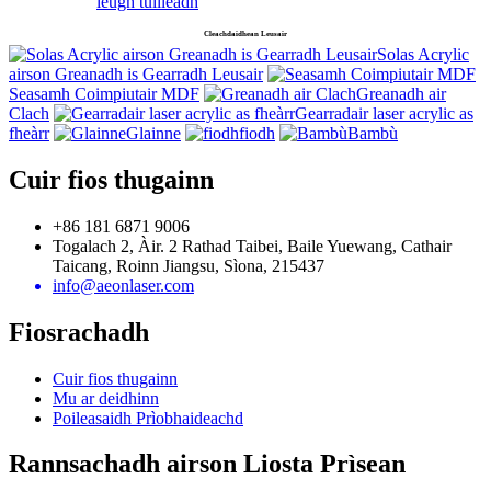
leugh tuilleadh
Cleachdaidhean Leusair
Solas Acrylic
airson Greanadh is Gearradh Leusair
Seasamh Coimpiutair MDF
Greanadh air
Clach
Gearradair laser acrylic as
fheàrr
Glainne
fiodh
Bambù
Cuir fios thugainn
+86 181 6871 9006
Togalach 2, Àir. 2 Rathad Taibei, Baile Yuewang, Cathair
Taicang, Roinn Jiangsu, Sìona, 215437
info@aeonlaser.com
Fiosrachadh
Cuir fios thugainn
Mu ar deidhinn
Poileasaidh Prìobhaideachd
Rannsachadh airson Liosta Prìsean