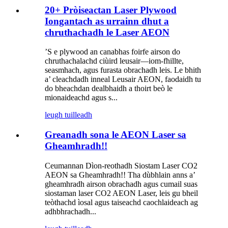
20+ Pròiseactan Laser Plywood
Iongantach as urrainn dhut a
chruthachadh le Laser AEON
’S e plywood an canabhas foirfe airson do
chruthachalachd ciùird leusair—iom-fhillte,
seasmhach, agus furasta obrachadh leis. Le bhith
a’ cleachdadh inneal Leusair AEON, faodaidh tu
do bheachdan dealbhaidh a thoirt beò le
mionaideachd agus s...
leugh tuilleadh
Greanadh sona le AEON Laser sa
Gheamhradh!!
Ceumannan Dìon-reothadh Siostam Laser CO2
AEON sa Gheamhradh!! Tha dùbhlain anns a’
gheamhradh airson obrachadh agus cumail suas
siostaman laser CO2 AEON Laser, leis gu bheil
teòthachd ìosal agus taiseachd caochlaideach ag
adhbhrachadh...