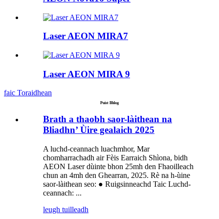
Laser AEON MIRA7
Laser AEON MIRA 9
faic Toraidhean
Puist Bhlog
Brath a thaobh saor-làithean na
Bliadhn’ Ùire gealaich 2025
A luchd-ceannach luachmhor, Mar
chomharrachadh air Fèis Earraich Shìona, bidh
AEON Laser dùinte bhon 25mh den Fhaoilleach
chun an 4mh den Ghearran, 2025. Rè na h-ùine
saor-làithean seo: ● Ruigsinneachd Taic Luchd-
ceannach: ...
leugh tuilleadh