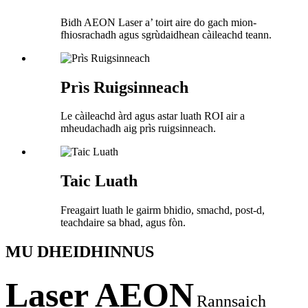
Bidh AEON Laser a’ toirt aire do gach mion-
fhiosrachadh agus sgrùdaidhean càileachd teann.
Prìs Ruigsinneach
Le càileachd àrd agus astar luath ROI air a
mheudachadh aig prìs ruigsinneach.
Taic Luath
Freagairt luath le gairm bhidio, smachd, post-d,
teachdaire sa bhad, agus fòn.
MU DHEIDHINN
US
Laser AEON
Rannsaich