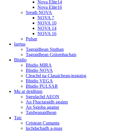
Nova Elite14
Nova Elite16
Sreath NOVA
NOVA 7
NOVA 10
NOVA 14
NOVA 16
Pulsar
Iarrtas
Tagraidhean Stuthan
Tagraidhean Gnìomhachais
Bhidio
Bhidio MIRA
Bhidio NOVA
Cleachd na Clasaichean-teagaisg
Bhidio VEGA
Bhidio PULSAR
Mu ar deidhinn
Sgeulachd AEON
An Fhactaraidh againn
An Sgioba againn
Taisbeanaidhean
Taic
Ceistean Cumanta
luchdachadh a-nuas