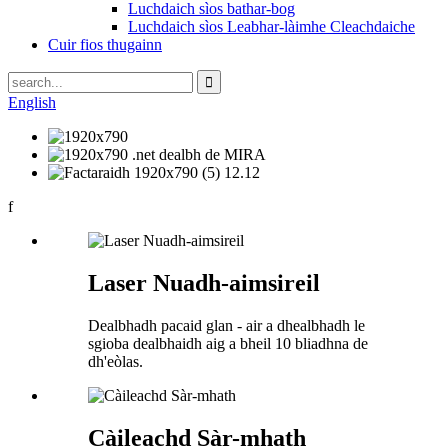
Luchdaich sìos bathar-bog
Luchdaich sìos Leabhar-làimhe Cleachdaiche
Cuir fios thugainn
English
f
Laser Nuadh-aimsireil
Dealbhadh pacaid glan - air a dhealbhadh le
sgioba dealbhaidh aig a bheil 10 bliadhna de
dh'eòlas.
Càileachd Sàr-mhath