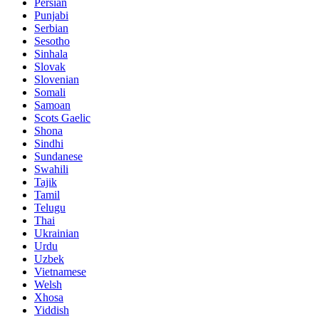
Persian
Punjabi
Serbian
Sesotho
Sinhala
Slovak
Slovenian
Somali
Samoan
Scots Gaelic
Shona
Sindhi
Sundanese
Swahili
Tajik
Tamil
Telugu
Thai
Ukrainian
Urdu
Uzbek
Vietnamese
Welsh
Xhosa
Yiddish