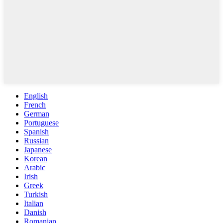
English
French
German
Portuguese
Spanish
Russian
Japanese
Korean
Arabic
Irish
Greek
Turkish
Italian
Danish
Romanian