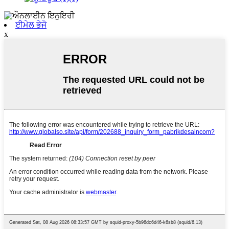
ਈਮੇਲ ਭੇਜੋ
x