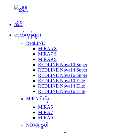
အိမ်
ထုတ်ကုန်များ
RedLINE
MIRA5 S
MIRA7 S
MIRA9 S
REDLINE Nova10 Super
REDLINE Nova14 Super
REDLINE Nova16 Super
REDLINE Nova10 Elite
REDLINE Nova14 Elite
REDLINE Nova16 Elite
MIRA စီးရီး
MIRA5
MIRA7
MIRA9
NOVA စူပါ