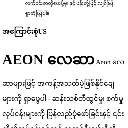
လက်ငင်းစာတိုပေးပို့မှု၊ နှင့် ဖုန်းတို့ဖြင့် လျင်မြန်
စွာတုံ့ပြန်ပါ။
အကြောင်းစုံ
US
AEON လေဆာ
Aeon လေ
ဆာများဖြင့် အကန့်အသတ်မဲ့ဖြစ်နိုင်ချေ
များကို ရှာဖွေပါ - ဆန်းသစ်တီထွင်မှု၊ စက်မှု
လုပ်ငန်းများကို ပြန်လည်ပုံဖော်ခြင်းနှင့် ၎င်း