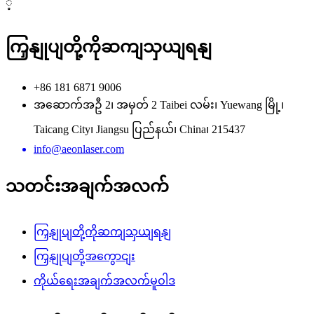
့
ကြှနျုပျတို့ကိုဆကျသှယျရနျ
+86 181 6871 9006
အဆောက်အဦ 2၊ အမှတ် 2 Taibei လမ်း၊ Yuewang မြို့၊
Taicang City၊ Jiangsu ပြည်နယ်၊ China၊ 215437
info@aeonlaser.com
သတင်းအချက်အလက်
ကြှနျုပျတို့ကိုဆကျသှယျရနျ
ကြှနျုပျတို့အကွောငျး
ကိုယ်ရေးအချက်အလက်မူဝါဒ