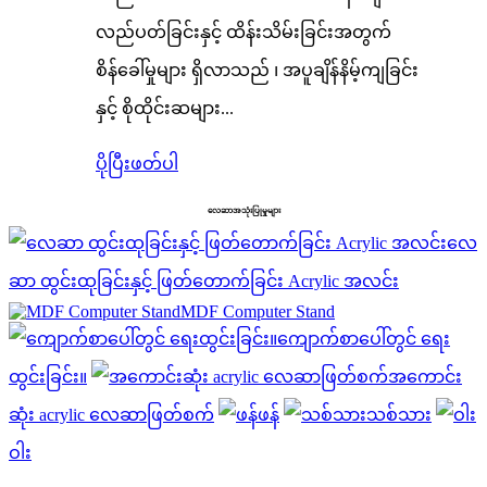
လည်ပတ်ခြင်းနှင့် ထိန်းသိမ်းခြင်းအတွက်
စိန်ခေါ်မှုများ ရှိလာသည် ၊ အပူချိန်နိမ့်ကျခြင်း
နှင့် စိုထိုင်းဆများ...
ပိုပြီးဖတ်ပါ
လေဆာအသုံးပြုမှုများ
လေ
ဆာ ထွင်းထုခြင်းနှင့် ဖြတ်တောက်ခြင်း Acrylic အလင်း
MDF Computer Stand
ကျောက်စာပေါ်တွင် ရေး
ထွင်းခြင်း။
အကောင်း
ဆုံး acrylic လေဆာဖြတ်စက်
ဖန်
သစ်သား
ဝါး