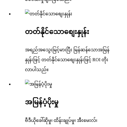
တတ်နိုင်သောစျေးနှုန်း
အရည်အသွေးမြင့်မားပြီး မြန်ဆန်သောအမြန်
နှုန်းဖြင့် တတ်နိုင်သောစျေးနှုန်းဖြင့် ROI တိုး
လာပါသည်။
အမြန်ပံ့ပိုးမှု
ဗီဒီယိုခေါ်ဆိုမှု၊ ထိန်းချုပ်မှု၊ အီးမေးလ်၊