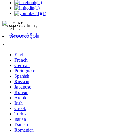
အီးမေးလ်ပို့ပါ။
x
English
French
German
Portuguese
Spanish
Russian
Japanese
Korean
Arabic
Irish
Greek
Turkish
Italian
Danish
Romanian