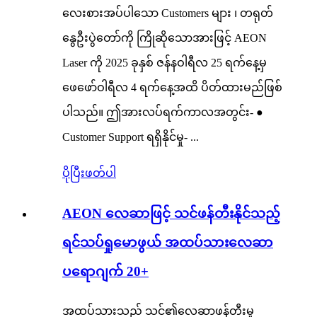
လေးစားအပ်ပါသော Customers များ ၊ တရုတ်
နွေဦးပွဲတော်ကို ကြိုဆိုသောအားဖြင့် AEON
Laser ကို 2025 ခုနှစ် ဇန်နဝါရီလ 25 ရက်နေ့မှ
ဖေဖော်ဝါရီလ 4 ရက်နေ့အထိ ပိတ်ထားမည်ဖြစ်
ပါသည်။ ဤအားလပ်ရက်ကာလအတွင်း- ●
Customer Support ရရှိနိုင်မှု- ...
ပိုပြီးဖတ်ပါ
AEON လေဆာဖြင့် သင်ဖန်တီးနိုင်သည့်
ရင်သပ်ရှုမောဖွယ် အထပ်သားလေဆာ
ပရောဂျက် 20+
အထပ်သားသည် သင်၏လေဆာဖန်တီးမှု