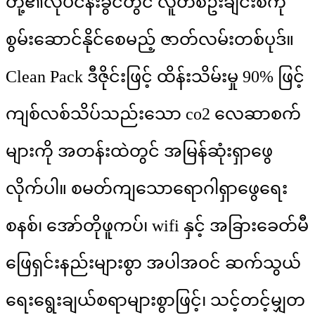
တို့၏လုပ်ငန်းခွင်တွင် လူတစ်ဦးချင်းစီကို
စွမ်းဆောင်နိုင်စေမည့် ဇာတ်လမ်းတစ်ပုဒ်။
Clean Pack ဒီဇိုင်းဖြင့် ထိန်းသိမ်းမှု 90% ဖြင့်
ကျစ်လစ်သိပ်သည်းသော co2 လေဆာစက်
များကို အတန်းထဲတွင် အမြန်ဆုံးရှာဖွေ
လိုက်ပါ။ စမတ်ကျသောရောဂါရှာဖွေရေး
စနစ်၊ အော်တိုဖူကပ်၊ wifi နှင့် အခြားခေတ်မီ
ဖြေရှင်းနည်းများစွာ အပါအဝင် ဆက်သွယ်
ရေးရွေးချယ်စရာများစွာဖြင့်၊ သင့်တင့်မျှတ