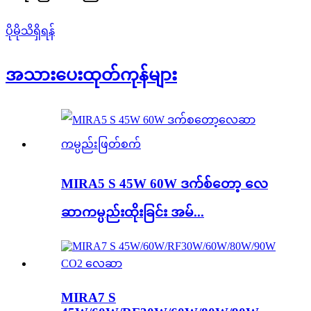
ပိုမိုသိရှိရန်
အသားပေး
ထုတ်ကုန်များ
MIRA5 S 45W 60W ဒက်စ်တော့ လေ
ဆာကမ္ပည်းထိုးခြင်း အမ်...
MIRA7 S