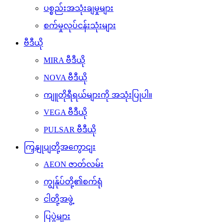
ပစ္စည်းအသုံးချမှုများ
စက်မှုလုပ်ငန်းသုံးများ
ဗီဒီယို
MIRA ဗီဒီယို
NOVA ဗီဒီယို
ကျူတိုရီရယ်များကို အသုံးပြုပါ။
VEGA ဗီဒီယို
PULSAR ဗီဒီယို
ကြှနျုပျတို့အကွောငျး
AEON ဇာတ်လမ်း
ကျွန်ုပ်တို့၏စက်ရုံ
ငါတို့အဖွဲ့
ပြပွဲများ