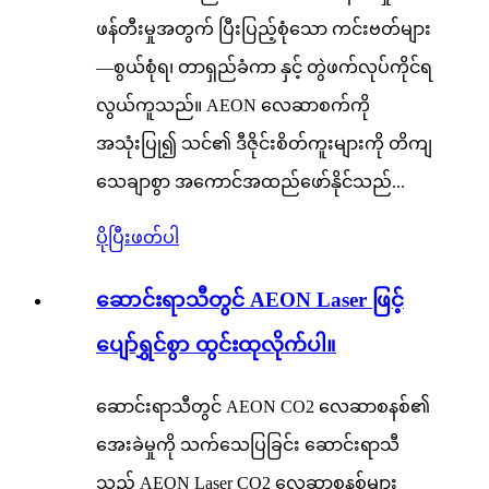
ဖန်တီးမှုအတွက် ပြီးပြည့်စုံသော ကင်းဗတ်များ
—စွယ်စုံရ၊ တာရှည်ခံကာ နှင့် တွဲဖက်လုပ်ကိုင်ရ
လွယ်ကူသည်။ AEON လေဆာစက်ကို
အသုံးပြု၍ သင်၏ ဒီဇိုင်းစိတ်ကူးများကို တိကျ
သေချာစွာ အကောင်အထည်ဖော်နိုင်သည်...
ပိုပြီးဖတ်ပါ
ဆောင်းရာသီတွင် AEON Laser ဖြင့်
ပျော်ရွှင်စွာ ထွင်းထုလိုက်ပါ။
ဆောင်းရာသီတွင် AEON CO2 လေဆာစနစ်၏
အေးခဲမှုကို သက်သေပြခြင်း ဆောင်းရာသီ
သည် AEON Laser CO2 လေဆာစနစ်များ