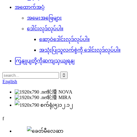
အထောက်အပံ့
အမေးအဖြေများ
ဒေါင်းလုဒ်လုပ်ပါ။
ဆော့ဝဲဒေါင်းလုဒ်လုပ်ပါ။
အသုံးပြုသူလက်စွဲကို ဒေါင်းလုဒ်လုပ်ပါ။
ကြှနျုပျတို့ကိုဆကျသှယျရနျ
English
f