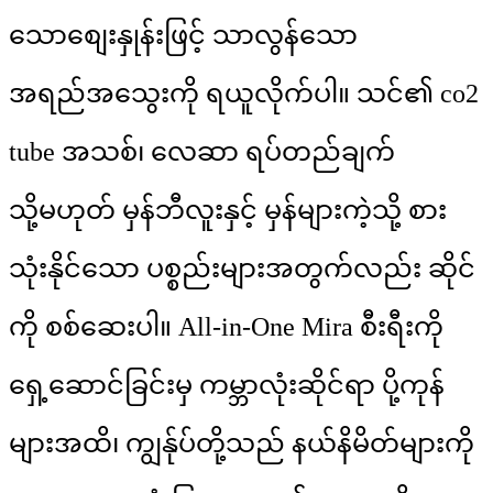
သောစျေးနှုန်းဖြင့် သာလွန်သော
အရည်အသွေးကို ရယူလိုက်ပါ။ သင်၏ co2
tube အသစ်၊ လေဆာ ရပ်တည်ချက်
သို့မဟုတ် မှန်ဘီလူးနှင့် မှန်များကဲ့သို့ စား
သုံးနိုင်သော ပစ္စည်းများအတွက်လည်း ဆိုင်
ကို စစ်ဆေးပါ။ All-in-One Mira စီးရီးကို
ရှေ့ဆောင်ခြင်းမှ ကမ္ဘာလုံးဆိုင်ရာ ပို့ကုန်
များအထိ၊ ကျွန်ုပ်တို့သည် နယ်နိမိတ်များကို