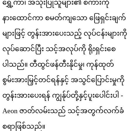
ရွှေ့ကာ၊ အသုံးပြုသူများ၏ စကားကို
နားထောင်ကာ စမတ်ကျသော ဖြေရှင်းချက်
များဖြင့် တွန်းအားပေးသည့် လုပ်ငန်းများကို
လုပ်ဆောင်ပြီး သင့်အလုပ်ကို ရိုးရှင်းစေ
ပါသည်။ တီထွင်ဖန်တီးနိုင်မှု၊ ကုန်ထုတ်
စွမ်းအားမြှင့်တင်ရန်နှင့် အသွင်ပြောင်းမှုကို
တွန်းအားပေးရန် ကျွန်ုပ်တို့နှင့်ပူးပေါင်းပါ -
Aeon ဇာတ်လမ်းသည် သင့်အတွက်လက်ခံ
စရာဖြစ်သည်။