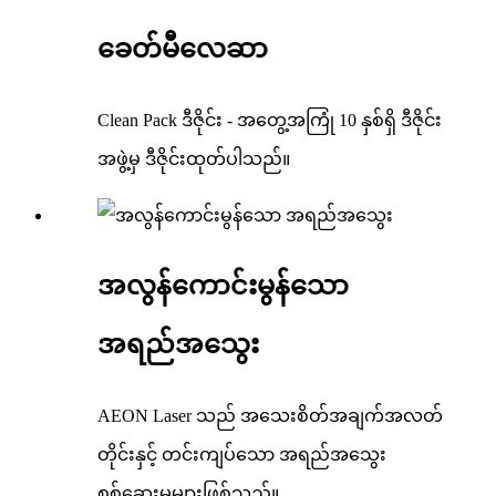
ခေတ်မီလေဆာ
Clean Pack ဒီဇိုင်း - အတွေ့အကြုံ 10 နှစ်ရှိ ဒီဇိုင်း
အဖွဲ့မှ ဒီဇိုင်းထုတ်ပါသည်။
အလွန်ကောင်းမွန်သော
အရည်အသွေး
AEON Laser သည် အသေးစိတ်အချက်အလတ်
တိုင်းနှင့် တင်းကျပ်သော အရည်အသွေး
စစ်ဆေးမှုများဖြစ်သည်။