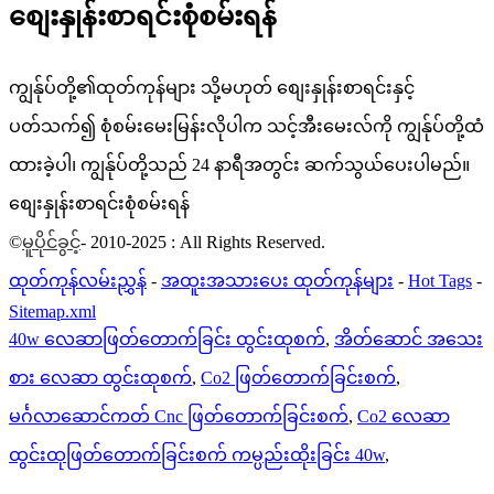
စျေးနှုန်းစာရင်းစုံစမ်းရန်
ကျွန်ုပ်တို့၏ထုတ်ကုန်များ သို့မဟုတ် စျေးနှုန်းစာရင်းနှင့်
ပတ်သက်၍ စုံစမ်းမေးမြန်းလိုပါက သင့်အီးမေးလ်ကို ကျွန်ုပ်တို့ထံ
ထားခဲ့ပါ၊ ကျွန်ုပ်တို့သည် 24 နာရီအတွင်း ဆက်သွယ်ပေးပါမည်။
စျေးနှုန်းစာရင်းစုံစမ်းရန်
©
မူပိုင်ခွင့်
- 2010-2025 : All Rights Reserved.
ထုတ်ကုန်လမ်းညွှန်
-
အထူးအသားပေး ထုတ်ကုန်များ
-
Hot Tags
-
Sitemap.xml
40w လေဆာဖြတ်တောက်ခြင်း ထွင်းထုစက်
,
အိတ်ဆောင် အသေး
စား လေဆာ ထွင်းထုစက်
,
Co2 ဖြတ်တောက်ခြင်းစက်
,
မင်္ဂလာဆောင်ကတ် Cnc ဖြတ်တောက်ခြင်းစက်
,
Co2 လေဆာ
ထွင်းထုဖြတ်တောက်ခြင်းစက် ကမ္ပည်းထိုးခြင်း 40w
,