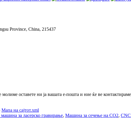
angsu Province, China, 215437
молиме оставете ни ја вашата е-пошта и ние ќе ве контактираме 
-
Мапа на сајтот.xml
машина за ласерско гравирање
,
Машина за сечење на CO2
,
CNC 