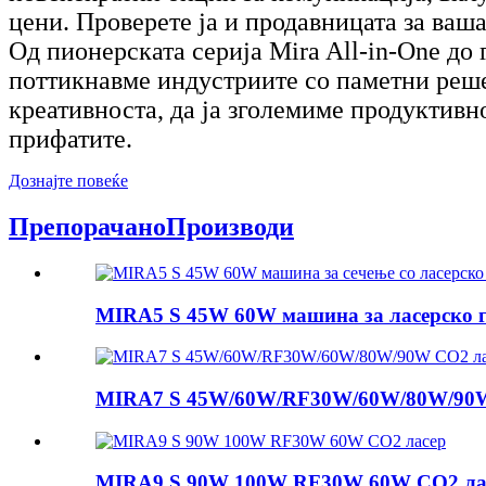
цени. Проверете ја и продавницата за ваш
Од пионерската серија Mira All-in-One до
поттикнавме индустриите со паметни решен
креативноста, да ја зголемиме продуктивно
прифатите.
Дознајте повеќе
Препорачано
Производи
MIRA5 S 45W 60W машина за ласерско г
MIRA7 S 45W/60W/RF30W/60W/80W/90W
MIRA9 S 90W 100W RF30W 60W CO2 ла