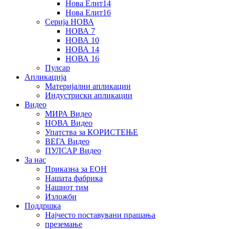
Нова Елит14
Нова Елит16
Серија НОВА
НОВА 7
НОВА 10
НОВА 14
НОВА 16
Пулсар
Апликација
Материјални апликации
Индустриски апликации
Видео
МИРА Видео
НОВА Видео
Упатства за КОРИСТЕЊЕ
ВЕГА Видео
ПУЛСАР Видео
За нас
Приказна за ЕОН
Нашата фабрика
Нашиот тим
Изложби
Поддршка
Најчесто поставувани прашања
преземање