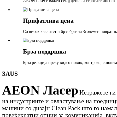
AEON Laser е важен секој детаљ и строгите инспекц
Прифатлива цена
Со висок квалитет и брза брзина Зголемен поврат н
Брза поддршка
Брза реакција преку видео повик, контрола, е-пошт
ЗА
US
AEON Ласер
Истражете ги
на индустриите и овластување на поединци
машини со дизајн Clean Pack што го нама
повеќекратни опции за комуникација, вкл