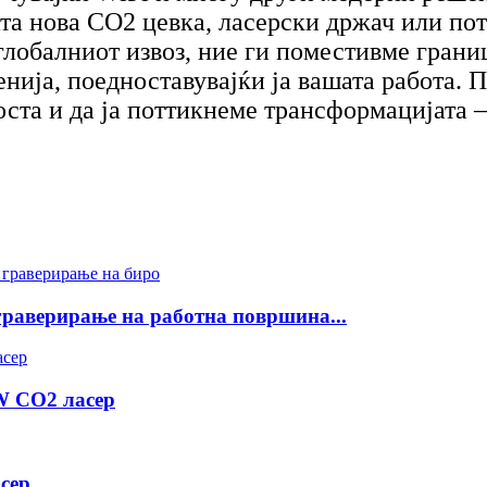
ата нова CO2 цевка, ласерски држач или по
 глобалниот извоз, ние ги поместивме гран
ија, поедноставувајќи ја вашата работа. П
ста и да ја поттикнеме трансформацијата – 
раверирање на работна површина...
 CO2 ласер
сер