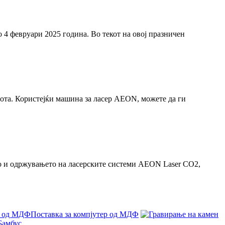
 4 февруари 2025 година. Во текот на овој празничен
бота. Користејќи машина за ласер AEON, можете да ги
о и одржувањето на ласерските системи AEON Laser CO2,
Поставка за компјутер од МДФ
Бамбус