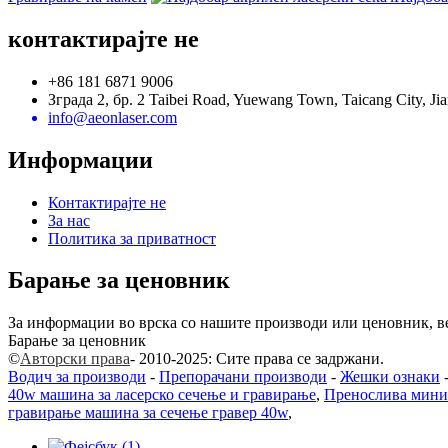
контактирајте не
+86 181 6871 9006
Зграда 2, бр. 2 Taibei Road, Yuewang Town, Taicang City, Ji
info@aeonlaser.com
Информации
Контактирајте не
За нас
Политика за приватност
Барање за ценовник
За информации во врска со нашите производи или ценовник, ве 
Барање за ценовник
©
Авторски права
- 2010-2025: Сите права се задржани.
Водич за производи
-
Препорачани производи
-
Жешки ознаки
40w машина за ласерско сечење и гравирање
,
Пренослива мини 
гравирање машина за сечење гравер 40w
,