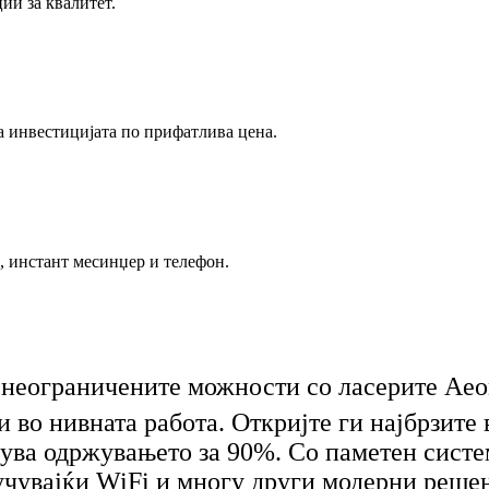
ии за квалитет.
а инвестицијата по прифатлива цена.
а, инстант месинџер и телефон.
 неограничените можности со ласерите Aeo
 во нивната работа. Откријте ги најбрзите
лува одржувањето за 90%. Со паметен систе
учувајќи WiFi и многу други модерни решен