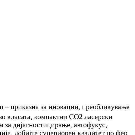
n – приказна за иновации, преобликување
 во класата, компактни CO2 ласерски
м за дијагностицирање, автофукус,
ија, добијте супериорен квалитет по фер