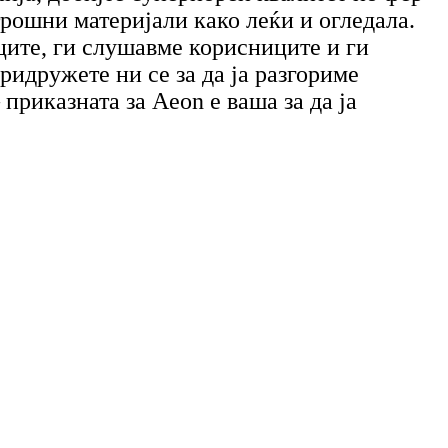
трошни материјали како леќи и огледала.
иците, ги слушавме корисниците и ги
ридружете ни се за да ја разгориме
приказната за Aeon е ваша за да ја