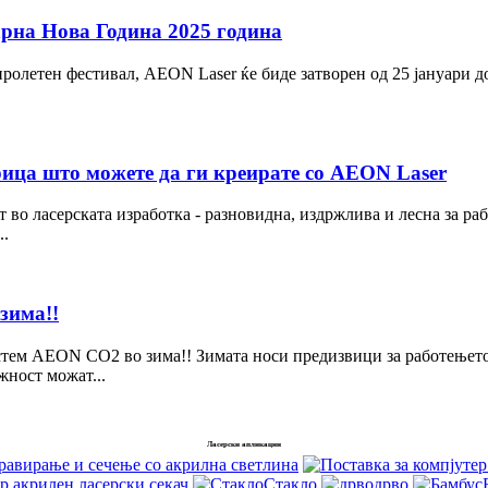
арна Нова Година 2025 година
олетен фестивал, AEON Laser ќе биде затворен од 25 јануари до
ерица што можете да ги креирате со AEON Laser
 во ласерската изработка - разновидна, издржлива и лесна за ра
..
зима!!
истем AEON CO2 во зима!! Зимата носи предизвици за работењет
жност можат...
Ласерски апликации
равирање и сечење со акрилна светлина
р акрилен ласерски секач
Стакло
дрво