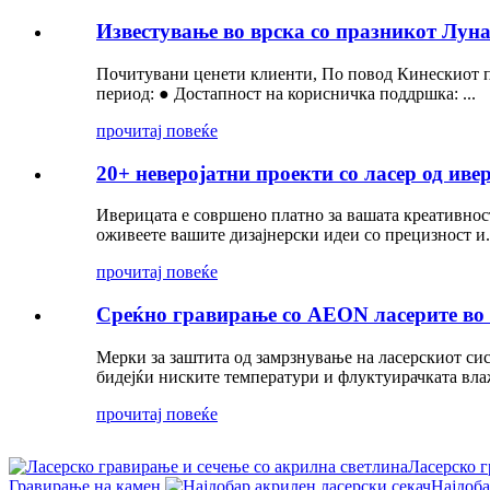
Известување во врска со празникот Лун
Почитувани ценети клиенти, По повод Кинескиот пр
период: ● Достапност на корисничка поддршка: ...
прочитај повеќе
20+ неверојатни проекти со ласер од ив
Иверицата е совршено платно за вашата креативност
оживеете вашите дизајнерски идеи со прецизност и.
прочитај повеќе
Среќно гравирање со AEON ласерите во 
Мерки за заштита од замрзнување на ласерскиот с
бидејќи ниските температури и флуктуирачката вла
прочитај повеќе
Ласерско г
Гравирање на камен
Најдоба